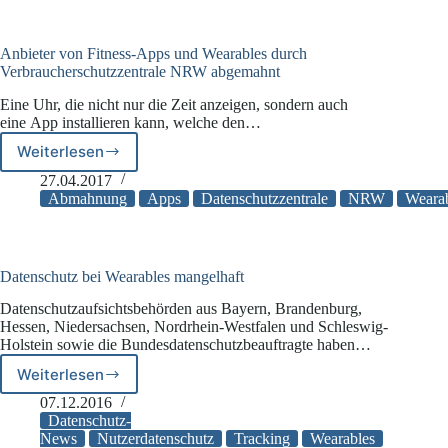
Anbieter von Fitness-Apps und Wearables durch
Verbraucherschutzzentrale NRW abgemahnt
Eine Uhr, die nicht nur die Zeit anzeigen, sondern auch
eine App installieren kann, welche den…
Weiterlesen
Anbieter
von
27.04.2017
Fitness-
Abmahnung
Apps
Datenschutzzentrale
NRW
Weara
Apps
und
Wearables
durch
Datenschutz bei Wearables mangelhaft
Verbraucherschutzzentrale
Datenschutzaufsichtsbehörden aus Bayern, Brandenburg,
NRW
Hessen, Niedersachsen, Nordrhein-Westfalen und Schleswig-
abgemahnt
Holstein sowie die Bundesdatenschutzbeauftragte haben…
Weiterlesen
Datenschutz
bei
07.12.2016
Wearables
Datenschutz-
mangelhaft
News
Nutzerdatenschutz
Tracking
Wearables