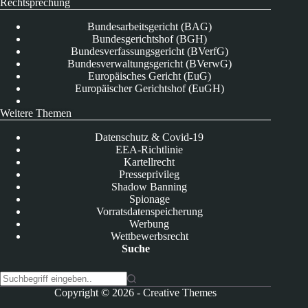
Rechtsprechung
Bundesarbeitsgericht (BAG)
Bundesgerichtshof (BGH)
Bundesverfassungsgericht (BVerfG)
Bundesverwaltungsgericht (BVerwG)
Europäisches Gericht (EuG)
Europäischer Gerichtshof (EuGH)
Weitere Themen
Datenschutz & Covid-19
EEA-Richtlinie
Kartellrecht
Presseprivileg
Shadow Banning
Spionage
Vorratsdatenspeicherung
Werbung
Wettbewerbsrecht
Suche
K
Copyright © 2026 -
Creative Themes
e