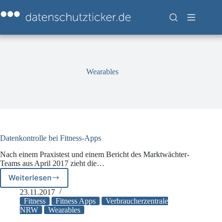
Zum
Inhalt
springen
Wearables
Datenkontrolle bei Fitness-Apps
Nach einem Praxistest und einem Bericht des Marktwächter-
Teams aus April 2017 zieht die…
Weiterlesen
Datenkontrolle
bei
23.11.2017
Fitness-
Fitness
Fitness Apps
Verbraucherzentrale
Apps
NRW
Wearables