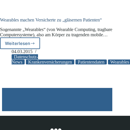
Wearables machen Versicherte zu „gläsernen Patienten“
Sogenannte „Wearables“ (von Wearable Computing, tragbare
Computersysteme), also am Körper zu tragenden mobile…
Weiterlesen
Wearables
machen
04.03.2015
Versicherte
Datenschutz-
zu
News
Krankenversicherungen
Patientendaten
Wearables
„gläsernen
Patienten“