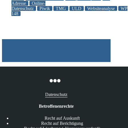
Adresse
Online-
datenschutzkonforme
Datenschutz
Piwik
TMG
ULD
Websiteanalyse
WP
Ausgestaltung
148
von
Websiteanalysen
Datenschutz
Betroffenenrechte
Recht auf Auskunft
Recht auf Berichtigung