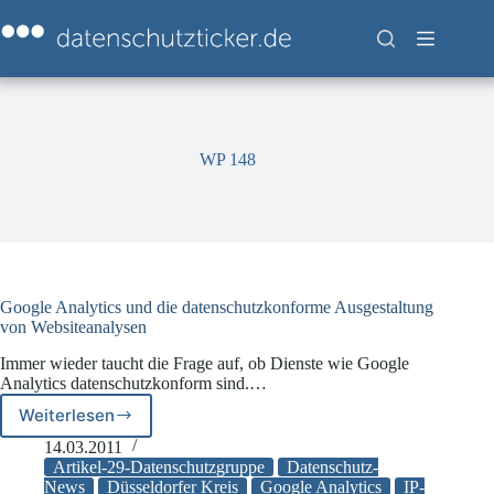
Zum
Inhalt
springen
WP 148
Google Analytics und die datenschutzkonforme Ausgestaltung
von Websiteanalysen
Immer wieder taucht die Frage auf, ob Dienste wie Google
Analytics datenschutzkonform sind.…
Weiterlesen
Google
Analytics
14.03.2011
und
Artikel-29-Datenschutzgruppe
Datenschutz-
die
News
Düsseldorfer Kreis
Google Analytics
IP-