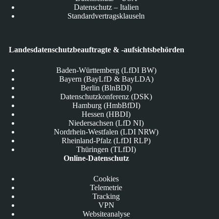
Datenschutz – Italien
Standardvertragsklauseln
Landesdatenschutzbeauftragte & -aufsichtsbehörden
Baden-Württemberg (LfDI BW)
Bayern (BayLfD & BayLDA)
Berlin (BlnBDI)
Datenschutzkonferenz (DSK)
Hamburg (HmbBfDI)
Hessen (HBDI)
Niedersachsen (LfD NI)
Nordrhein-Westfalen (LDI NRW)
Rheinland-Pfalz (LfDI RLP)
Thüringen (TLfDI)
Online-Datenschutz
Cookies
Telemetrie
Tracking
VPN
Websiteanalyse