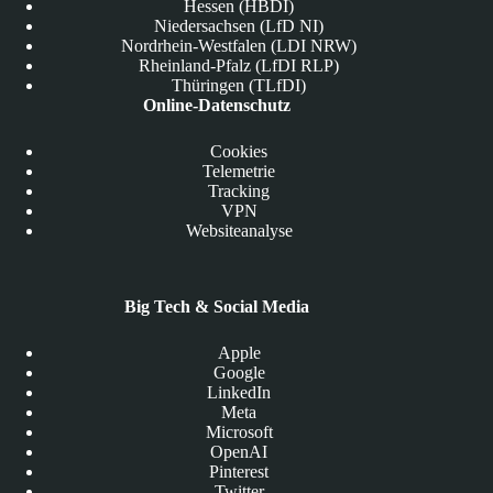
Hessen (HBDI)
Niedersachsen (LfD NI)
Nordrhein-Westfalen (LDI NRW)
Rheinland-Pfalz (LfDI RLP)
Thüringen (TLfDI)
Online-Datenschutz
Cookies
Telemetrie
Tracking
VPN
Websiteanalyse
Big Tech & Social Media
Apple
Google
LinkedIn
Meta
Microsoft
OpenAI
Pinterest
Twitter