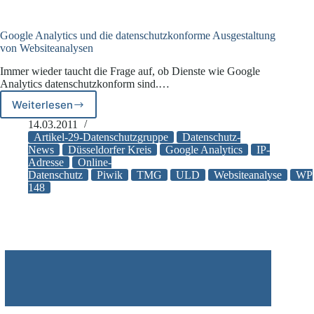
Autor
darf
anonym
Google Analytics und die datenschutzkonforme Ausgestaltung
bleiben
von Websiteanalysen
Immer wieder taucht die Frage auf, ob Dienste wie Google
Analytics datenschutzkonform sind.…
Weiterlesen
Google
Analytics
14.03.2011
und
Artikel-29-Datenschutzgruppe
Datenschutz-
die
News
Düsseldorfer Kreis
Google Analytics
IP-
Adresse
Online-
datenschutzkonforme
Datenschutz
Piwik
TMG
ULD
Websiteanalyse
WP
Ausgestaltung
148
von
Websiteanalysen