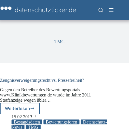
Zum
Inhalt
springen
TMG
Zeugnisverweigerungsrecht vs. Pressefreiheit?
Gegen den Betreiber des Bewertungsportals
www.Klinikbewertungen.de wurde im Jahre 2011
Strafanzeige wegen übler…
Weiterlesen
Zeugnisverweigerungsrecht
vs.
15.02.2013
Pressefreiheit?
Bestandsdaten
Bewertungsforen
Datenschutz-
News
TMG