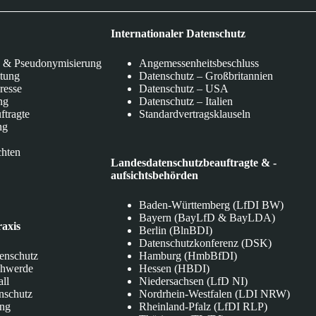
Internationaler Datenschutz
 & Pseudonymisierung
Angemessenheitsbeschluss
itung
Datenschutz – Großbritannien
eresse
Datenschutz – USA
ng
Datenschutz – Italien
ftragte
Standardvertragsklauseln
ng
chten
Landesdatenschutzbeauftragte & -
aufsichtsbehörden
Baden-Württemberg (LfDI BW)
Bayern (BayLfD & BayLDA)
raxis
Berlin (BlnBDI)
Datenschutzkonferenz (DSK)
tenschutz
Hamburg (HmbBfDI)
chwerde
Hessen (HBDI)
all
Niedersachsen (LfD NI)
nschutz
Nordrhein-Westfalen (LDI NRW)
ung
Rheinland-Pfalz (LfDI RLP)