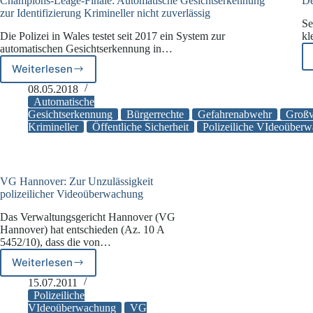
Champions-Leage-Finale: Automatische Gesichtserkennung
De
zur Identifizierung Krimineller nicht zuverlässig
Se
Die Polizei in Wales testet seit 2017 ein System zur
kl
automatischen Gesichtserkennung in…
Weiterlesen
Champions-
Leage-
08.05.2018
Finale:
Automatische
Automatische
Gesichtserkennung
Bürgerrechte
Gefahrenabwehr
Großv
Krimineller
Öffentliche Sicherheit
Polizeiliche VIdeoüber
Gesichtserkennung
zur
Identifizierung
Krimineller
nicht
VG Hannover: Zur Unzulässigkeit
zuverlässig
polizeilicher Videoüberwachung
Das Verwaltungsgericht Hannover (VG
Hannover) hat entschieden (Az. 10 A
5452/10), dass die von…
Weiterlesen
VG
Hannover:
15.07.2011
Zur
Polizeiliche
Unzulässigkeit
VIdeoüberwachung
VG