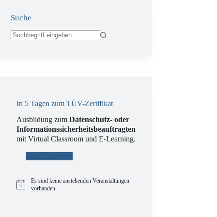
Suche
Keine
Ergebnisse
In 5 Tagen zum TÜV-Zertifikat
Ausbildung zum
Datenschutz- oder
Informationssicherheitsbeauftragten
mit Virtual Classroom und E-Learning.
Jetzt buchen!
Es sind keine anstehenden Veranstaltungen
H
vorhanden.
i
n
w