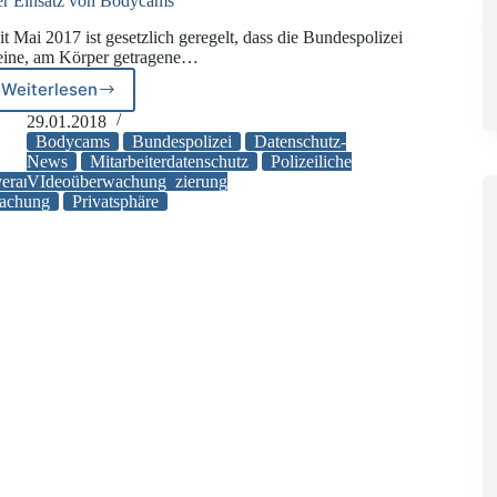
r Einsatz von Bodycams
it Mai 2017 ist gesetzlich geregelt, dass die Bundespolizei
eine, am Körper getragene…
Weiterlesen
Der
Einsatz
29.01.2018
von
Bodycams
Bundespolizei
Datenschutz-
Bodycams
News
Mitarbeiterdatenschutz
Polizeiliche
eranstaltungen
VIdeoüberwachung
Identifizierung
wachung
Privatsphäre