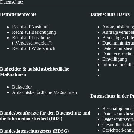
Datenschutz
Betroffenenrechte
Datenschutz-Basics
Recht auf Auskunft
Anonymisierung
Recht auf Berichtigung
Auftragsverarbe
Recht auf Löschung
Berechtigtes Int
(„Vergessenwerden“)
Datenminimieru
Recht auf Widerspruch
Datenschutzbeau
Datenverarbeitu
Einwilligung
Informationspfli
Bußgelder & aufsichtsbehördliche
Maßnahmen
Bußgelder
Aufsichtsbehördliche Maßnahmen
Datenschutz in der P
Beschäftigtenda
Bundesbeauftragte für den Datenschutz und
Datenschutzbes
die Informationsfreiheit (BfDI)
Datenschutzvorf
Gesundheitsdate
Gesichtserkenn
Bundesdatenschutzgesetz (BDSG)