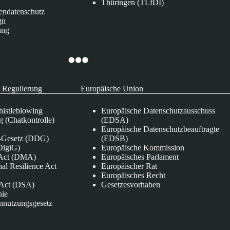
Thüringen (TLfDI)
endatenschutz
gn
ung
 Regulierung
Europäische Union
istleblowing
Europäische Datenschutzausschuss
 (Chatkontrolle)
(EDSA)
Europäische Datenschutzbeauftragte
e-Gesetz (DDG)
(EDSB)
DigiG)
Europäische Kommission
s Act (DMA)
Europäisches Parlament
nal Resilience Act
Europäischer Rat
Europäisches Recht
s Act (DSA)
Gesetzesvorhaben
nie
nnutzungsgesetz