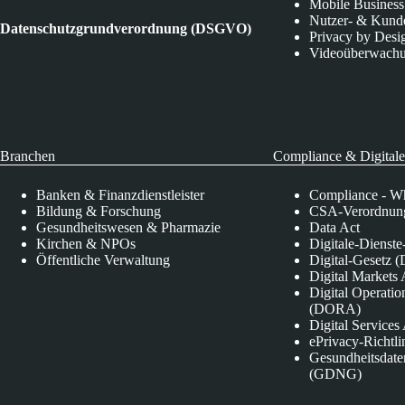
Mobile Business
Nutzer- & Kund
Datenschutzgrundverordnung (DSGVO)
Privacy by Desi
Videoüberwach
Branchen
Compliance & Digitale
Banken & Finanzdienstleister
Compliance - Wh
Bildung & Forschung
CSA-Verordnung
Gesundheitswesen & Pharmazie
Data Act
Kirchen & NPOs
Digitale-Dienst
Öffentliche Verwaltung
Digital-Gesetz (
Digital Market
Digital Operatio
(DORA)
Digital Service
ePrivacy-Richtli
Gesundheitsdate
(GDNG)