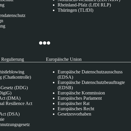
ung
Rheinland-Pfalz (LfDI RLP)
Thüringen (TLfDI)
endatenschutz
gn
ung
 Regulierung
Europäische Union
istleblowing
Europäische Datenschutzausschuss
 (Chatkontrolle)
(EDSA)
Europäische Datenschutzbeauftragte
e-Gesetz (DDG)
(EDSB)
DigiG)
Europäische Kommission
s Act (DMA)
Europäisches Parlament
nal Resilience Act
Europäischer Rat
Europäisches Recht
s Act (DSA)
Gesetzesvorhaben
nie
nnutzungsgesetz