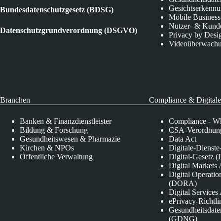
Gesichtserkenn
Bundesdatenschutzgesetz (BDSG)
Mobile Business
Nutzer- & Kund
Datenschutzgrundverordnung (DSGVO)
Privacy by Desi
Videoüberwach
Branchen
Compliance & Digitale
Banken & Finanzdienstleister
Compliance - Wh
Bildung & Forschung
CSA-Verordnung
Gesundheitswesen & Pharmazie
Data Act
Kirchen & NPOs
Digitale-Dienst
Öffentliche Verwaltung
Digital-Gesetz (
Digital Market
Digital Operatio
(DORA)
Digital Service
ePrivacy-Richtli
Gesundheitsdate
(GDNG)