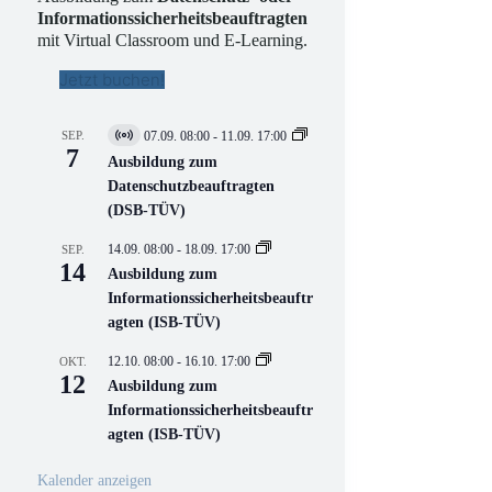
Informationssicherheitsbeauftragten
mit Virtual Classroom und E-Learning.
Jetzt buchen!
SEP.
07.09. 08:00
-
11.09. 17:00
V
7
i
Ausbildung zum
r
Datenschutzbeauftragten
t
(DSB-TÜV)
u
e
l
14.09. 08:00
-
18.09. 17:00
SEP.
l
14
Ausbildung zum
V
Informationssicherheitsbeauftr
e
r
agten (ISB-TÜV)
a
n
12.10. 08:00
-
16.10. 17:00
OKT.
s
12
Ausbildung zum
t
a
Informationssicherheitsbeauftr
l
agten (ISB-TÜV)
t
u
n
Kalender anzeigen