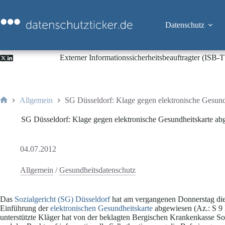
Zum
Inhalt
springen
Datenschutz
Externer Informationssicherheitsbeauftragter (ISB
Allgemein
SG Düsseldorf: Klage gegen elektronische Gesund
Start
SG Düsseldorf: Klage gegen elektronische Gesundheitskarte ab
04.07.2012
Allgemein
/
Gesundheitsdatenschutz
Das
Sozialgericht (SG) Düsseldorf
hat am vergangenen Donnerstag die 
Einführung der
elektronischen Gesundheitskarte
abgewiesen (Az.: S 9
unterstützte Kläger hat von der beklagten Bergischen Krankenkasse S