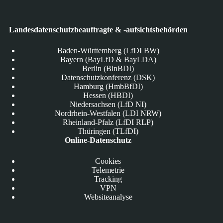
Landesdatenschutzbeauftragte & -aufsichtsbehörden
Baden-Württemberg (LfDI BW)
Bayern (BayLfD & BayLDA)
Berlin (BlnBDI)
Datenschutzkonferenz (DSK)
Hamburg (HmbBfDI)
Hessen (HBDI)
Niedersachsen (LfD NI)
Nordrhein-Westfalen (LDI NRW)
Rheinland-Pfalz (LfDI RLP)
Thüringen (TLfDI)
Online-Datenschutz
Cookies
Telemetrie
Tracking
VPN
Websiteanalyse