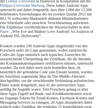
der
Leibniz-Universität
in Hannover in Kooperation mit der
Philipps-Universität Marburg
. Diese hatten Android-Apps
untersucht und dabei festgestellt, dass über 1.000 der 13.500
beliebtesten Anwendungen des im zweiten Quartal 2012 mit
68,1 % weltweiten Marktanteil stärksten Marktteilnehmers
eine fehlerhafte oder unsichere Verschlüsselung aufwiesen.
Die Ergebnisse veröffentlichten die Wissenschaftler in dem
Paper
„Why Eve and Mallory Love Android: An Analysis of
Android SSL (In)Security“.
Konkret wurden 100 Android-Apps eingehender von den
Forschern unter die Lupe genommen, wobei zunächst die
Codes der Apps statistisch nach typischen Anzeichen für
unzureichende Überprüfung der Zertifikate, die die Identität
des Kommunikationspartners zertifizieren müssen, untersucht
wurden. Da sich dabei noch nicht feststellen lässt, ob
tatsächlich der gefundene Code zum Einsatz kommt, wurden
im Anschluss sogenannte Man-In-The-Middle-Attacken
durchgeführt, um die verschlüsselte Verbindung aufzubrechen.
Dabei wurde festgestellt, dass 41 der untersuchten Apps
anfällig für Angriffe waren. Den Forschern gelang es über
diese Apps Zugriff auf Bank- und Kreditkartenkonten sowie
an Zugangs-Tokens für Email-Konten, Facebook-Konten und
Messaging-Services zu erlangen. 20 Apps akzeptierten dabei
schlicht jedes Zertifikat, die restlichen 21 kontrollierten zwar