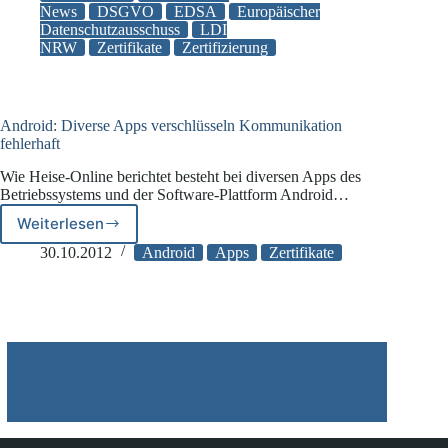
genehmigt
News
DSGVO
EDSA
Europäischer
Datenschutzausschuss
LDI
EU-
NRW
Zertifikate
Zertifizierung
weit
erste
Datenschutz-
Zertifizierung
durch
Android: Diverse Apps verschlüsseln Kommunikation
fehlerhaft
Privatunternehmen
Wie Heise-Online berichtet besteht bei diversen Apps des
Betriebssystems und der Software-Plattform Android…
Weiterlesen
Android:
Diverse
30.10.2012
Android
Apps
Zertifikate
Apps
verschlüsseln
Kommunikation
fehlerhaft