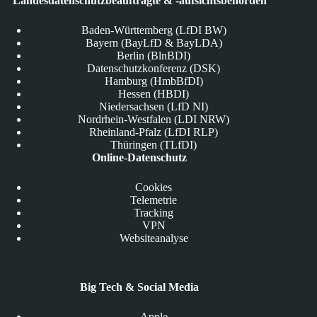
Landesdatenschutzbeauftragte & -aufsichtsbehörden
Baden-Württemberg (LfDI BW)
Bayern (BayLfD & BayLDA)
Berlin (BlnBDI)
Datenschutzkonferenz (DSK)
Hamburg (HmbBfDI)
Hessen (HBDI)
Niedersachsen (LfD NI)
Nordrhein-Westfalen (LDI NRW)
Rheinland-Pfalz (LfDI RLP)
Thüringen (TLfDI)
Online-Datenschutz
Cookies
Telemetrie
Tracking
VPN
Websiteanalyse
Big Tech & Social Media
Apple