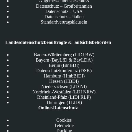
Angemessenheitsbeschluss
Datenschutz – Großbritannien
Datenschutz – USA
Datenschutz – Italien
Standardvertragsklauseln
Landesdatenschutzbeauftragte & -aufsichtsbehörden
Baden-Württemberg (LfDI BW)
Bayern (BayLfD & BayLDA)
Berlin (BlnBDI)
Datenschutzkonferenz (DSK)
Hamburg (HmbBfDI)
Hessen (HBDI)
Niedersachsen (LfD NI)
Nordrhein-Westfalen (LDI NRW)
Rheinland-Pfalz (LfDI RLP)
Thüringen (TLfDI)
Online-Datenschutz
Cookies
Telemetrie
Tracking