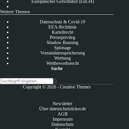
Europäischer Gerichtshof (EuGH)
Weitere Themen
Datenschutz & Covid-19
EEA-Richtlinie
Kartellrecht
Presseprivileg
Shadow Banning
Spionage
Vorratsdatenspeicherung
Werbung
Wettbewerbsrecht
Suche
K
Copyright © 2026 -
Creative Themes
e
i
n
Newsletter
e
Über datenschutzticker.de
E
AGB
r
Impressum
g
Datenschutz
e