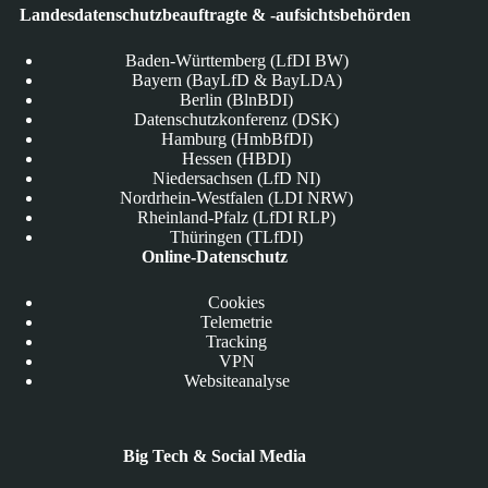
Landesdatenschutzbeauftragte & -aufsichtsbehörden
Baden-Württemberg (LfDI BW)
Bayern (BayLfD & BayLDA)
Berlin (BlnBDI)
Datenschutzkonferenz (DSK)
Hamburg (HmbBfDI)
Hessen (HBDI)
Niedersachsen (LfD NI)
Nordrhein-Westfalen (LDI NRW)
Rheinland-Pfalz (LfDI RLP)
Thüringen (TLfDI)
Online-Datenschutz
Cookies
Telemetrie
Tracking
VPN
Websiteanalyse
Big Tech & Social Media