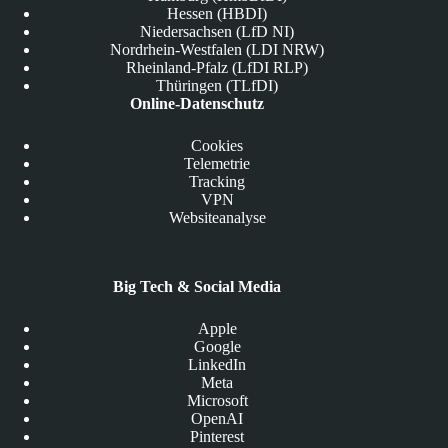
Hessen (HBDI)
Niedersachsen (LfD NI)
Nordrhein-Westfalen (LDI NRW)
Rheinland-Pfalz (LfDI RLP)
Thüringen (TLfDI)
Online-Datenschutz
Cookies
Telemetrie
Tracking
VPN
Websiteanalyse
Big Tech & Social Media
Apple
Google
LinkedIn
Meta
Microsoft
OpenAI
Pinterest