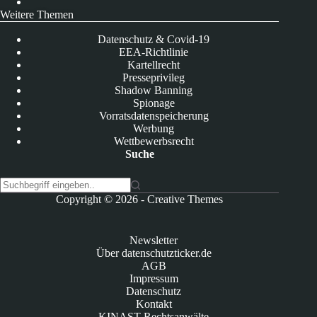
Weitere Themen
Datenschutz & Covid-19
EEA-Richtlinie
Kartellrecht
Presseprivileg
Shadow Banning
Spionage
Vorratsdatenspeicherung
Werbung
Wettbewerbsrecht
Suche
K
Copyright © 2026 -
Creative Themes
e
i
n
Newsletter
e
Über datenschutzticker.de
E
AGB
r
Impressum
g
Datenschutz
e
Kontakt
b
KINAST Rechtsanwälte