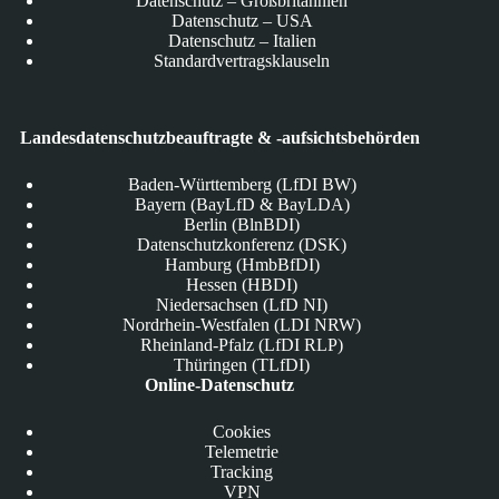
Datenschutz – Großbritannien
Datenschutz – USA
Datenschutz – Italien
Standardvertragsklauseln
Landesdatenschutzbeauftragte & -aufsichtsbehörden
Baden-Württemberg (LfDI BW)
Bayern (BayLfD & BayLDA)
Berlin (BlnBDI)
Datenschutzkonferenz (DSK)
Hamburg (HmbBfDI)
Hessen (HBDI)
Niedersachsen (LfD NI)
Nordrhein-Westfalen (LDI NRW)
Rheinland-Pfalz (LfDI RLP)
Thüringen (TLfDI)
Online-Datenschutz
Cookies
Telemetrie
Tracking
VPN