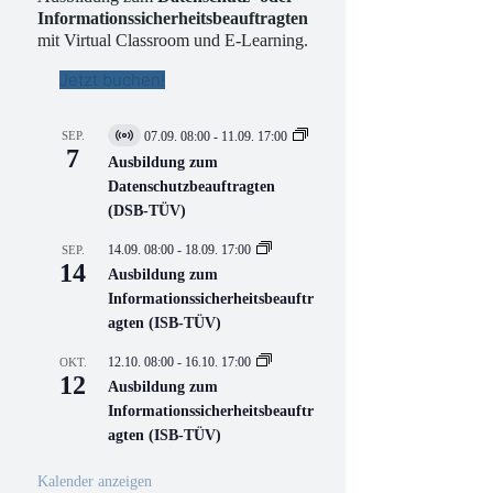
Informationssicherheitsbeauftragten
mit Virtual Classroom und E-Learning.
Jetzt buchen!
SEP.
07.09. 08:00
-
11.09. 17:00
V
7
i
Ausbildung zum
r
Datenschutzbeauftragten
t
(DSB-TÜV)
u
e
l
14.09. 08:00
-
18.09. 17:00
SEP.
l
14
Ausbildung zum
V
Informationssicherheitsbeauftr
e
r
agten (ISB-TÜV)
a
n
12.10. 08:00
-
16.10. 17:00
OKT.
s
12
Ausbildung zum
t
a
Informationssicherheitsbeauftr
l
agten (ISB-TÜV)
t
u
n
Kalender anzeigen