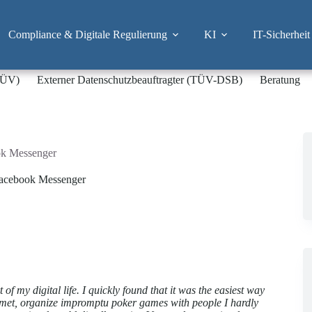
Compliance & Digitale Regulierung
KI
IT-Sicherheit
-TÜV)
Externer Datenschutzbeauftragter (TÜV-DSB)
Beratung
ook Messenger
 Facebook Messenger
my digital life. I quickly found that it was the easiest way
st met, organize impromptu poker games with people I hardly