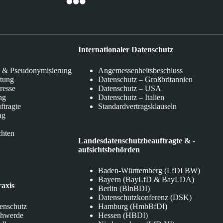
Internationaler Datenschutz
 & Pseudonymisierung
Angemessenheitsbeschluss
itung
Datenschutz – Großbritannien
eresse
Datenschutz – USA
ng
Datenschutz – Italien
ftragte
Standardvertragsklauseln
ng
chten
Landesdatenschutzbeauftragte & -
aufsichtsbehörden
Baden-Württemberg (LfDI BW)
Bayern (BayLfD & BayLDA)
raxis
Berlin (BlnBDI)
Datenschutzkonferenz (DSK)
tenschutz
Hamburg (HmbBfDI)
chwerde
Hessen (HBDI)