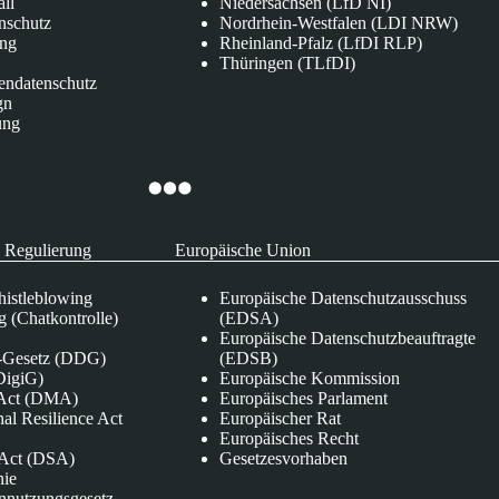
all
Niedersachsen (LfD NI)
nschutz
Nordrhein-Westfalen (LDI NRW)
ung
Rheinland-Pfalz (LfDI RLP)
Thüringen (TLfDI)
endatenschutz
gn
ung
 Regulierung
Europäische Union
istleblowing
Europäische Datenschutzausschuss
 (Chatkontrolle)
(EDSA)
Europäische Datenschutzbeauftragte
e-Gesetz (DDG)
(EDSB)
DigiG)
Europäische Kommission
s Act (DMA)
Europäisches Parlament
nal Resilience Act
Europäischer Rat
Europäisches Recht
s Act (DSA)
Gesetzesvorhaben
nie
nnutzungsgesetz