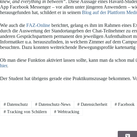
knew, and everything in between“.
Diese Aussage eines Havard-Studen
App Facebook Messenger – vor allem unter jüngeren Anwendern – wide
herausgefunden hat, schildert er in seinem
Blog auf der Plattform Me
Wie auch die
FAZ-Online
berichtet, gelang es ihm im Rahmen eines Ex
durch die Auswertung der Standortangeben der Chat-Teilnehmer zu erste
anderen Gesprächspartnern permanent den jeweiligen Aufenthaltsort 
Informatiker u.a. herauszufinden, in welchem Zimmer auf dem Campus
besuchten. Dazu konnten weitreichende Bewegungsprofile kartenartig e
Ob man diese Funktion aktiviert lassen sollte, kann man da schon mal 
hier
.
Der Student hat übrigens gerade eine Praktikumszusage bekommen. V
#
Datenschutz
#
Datenschutz-News
#
Datensicherheit
#
Facebook
#
Tracking von Schülern
#
Webtracking