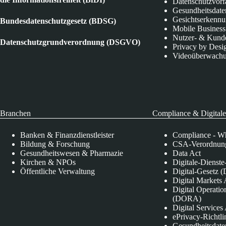
Datenschutzvorf
Gesundheitsdate
Gesichtserkenn
Bundesdatenschutzgesetz (BDSG)
Mobile Business
Nutzer- & Kund
Datenschutzgrundverordnung (DSGVO)
Privacy by Desi
Videoüberwach
Branchen
Compliance & Digitale
Banken & Finanzdienstleister
Compliance - Wh
Bildung & Forschung
CSA-Verordnung
Gesundheitswesen & Pharmazie
Data Act
Kirchen & NPOs
Digitale-Dienst
Öffentliche Verwaltung
Digital-Gesetz (
Digital Market
Digital Operatio
(DORA)
Digital Service
ePrivacy-Richtli
Gesundheitsdate