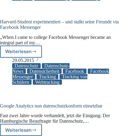
Einwilligung
Harvard-Student experimentiert – und stalkt seine Freunde via
Facebook Messenger
„When I came to college Facebook Messenger became an
integral part of my…
Weiterlesen
Harvard-
Student
29.05.2015
experimentiert
Datenschutz
Datenschutz-
–
News
Datensicherheit
Facebook
Facebook
Messenger
Tracking
Tracking von
und
Schülern
Webtracking
stalkt
seine
Freunde
via
Facebook
Google Analytics nun datenschutzkonform einsetzbar
Messenger
Fast zwei Jahre wurde verhandelt, jetzt die Einigung: Der
Hamburgische Beauftragte für Datenschutz,…
Weiterlesen
Google