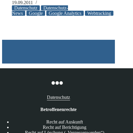
Analytics
19.09.2011
nun
Datenschutz
Datenschutz-
datenschutzkonform
News
Google
Google Analytics
Webtracking
einsetzbar
Datenschutz
Betroffenenrechte
Recht auf Auskunft
Recht auf Berichtigung
Recht auf Löschung („Vergessenwerden“)