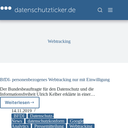
Zum
Inhalt
springen
Webtracking
BfDI- personenbezogenes Webtracking nur mit Einwilligung
Der Bundesbeauftragte für den Datenschutz und die
Informationsfreiheit Ulrich Kelber erklärte in einer…
Weiterlesen
BfDI-
personenbezogenes
14.11.2019
Webtracking
BFDI
Datenschutz-
nur
News
datenschutzkonform
Google
Analytics
Pressemitteilung
Webtracking
mit