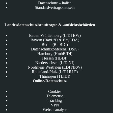
Datenschutz – Italien
Standardvertragsklauseln
Landesdatenschutzbeauftragte & -aufsichtsbehörden
Baden-Württemberg (LfDI BW)
Bayern (BayLfD & BayLDA)
Berlin (BlnBDI)
Datenschutzkonferenz (DSK)
Hamburg (HmbBfDI)
Hessen (HBDI)
Niedersachsen (LfD NI)
Nordrhein-Westfalen (LDI NRW)
Rheinland-Pfalz (LfDI RLP)
Thüringen (TLfDI)
Online-Datenschutz
Cookies
Telemetrie
Tracking
VPN
Websiteanalyse