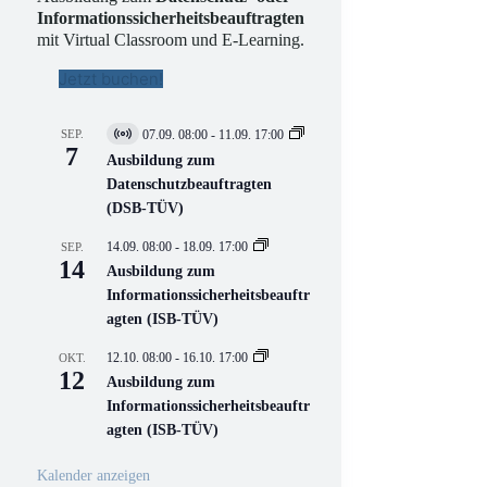
Informationssicherheitsbeauftragten
mit Virtual Classroom und E-Learning.
Jetzt buchen!
SEP.
07.09. 08:00
-
11.09. 17:00
V
7
i
Ausbildung zum
r
Datenschutzbeauftragten
t
(DSB-TÜV)
u
e
l
14.09. 08:00
-
18.09. 17:00
SEP.
l
14
Ausbildung zum
V
Informationssicherheitsbeauftr
e
r
agten (ISB-TÜV)
a
n
12.10. 08:00
-
16.10. 17:00
OKT.
s
12
Ausbildung zum
t
a
Informationssicherheitsbeauftr
l
agten (ISB-TÜV)
t
u
n
Kalender anzeigen