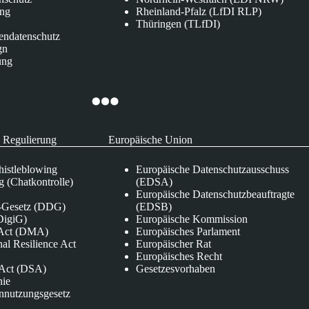
ung
Rheinland-Pfalz (LfDI RLP)
Thüringen (TLfDI)
endatenschutz
gn
ung
 Regulierung
Europäische Union
istleblowing
Europäische Datenschutzausschuss
 (Chatkontrolle)
(EDSA)
Europäische Datenschutzbeauftragte
e-Gesetz (DDG)
(EDSB)
DigiG)
Europäische Kommission
s Act (DMA)
Europäisches Parlament
nal Resilience Act
Europäischer Rat
Europäisches Recht
s Act (DSA)
Gesetzesvorhaben
nie
nnutzungsgesetz