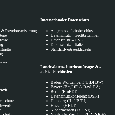
Internationaler Datenschutz
 & Pseudonymisierung
Angemessenheitsbeschluss
itung
Datenschutz – Großbritannien
eresse
Datenschutz – USA
ng
Datenschutz – Italien
ftragte
Standardvertragsklauseln
ng
chten
Landesdatenschutzbeauftragte & -
aufsichtsbehörden
Baden-Württemberg (LfDI BW)
Bayern (BayLfD & BayLDA)
raxis
Berlin (BlnBDI)
Datenschutzkonferenz (DSK)
tenschutz
Hamburg (HmbBfDI)
chwerde
Hessen (HBDI)
all
Niedersachsen (LfD NI)
nschutz
Nordrhein-Westfalen (LDI NRW)