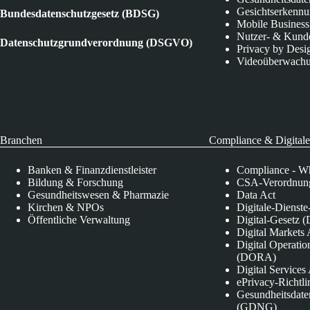
Gesichtserkenn
Bundesdatenschutzgesetz (BDSG)
Mobile Business
Nutzer- & Kund
Datenschutzgrundverordnung (DSGVO)
Privacy by Desi
Videoüberwach
Branchen
Compliance & Digitale
Banken & Finanzdienstleister
Compliance - Wh
Bildung & Forschung
CSA-Verordnung
Gesundheitswesen & Pharmazie
Data Act
Kirchen & NPOs
Digitale-Dienst
Öffentliche Verwaltung
Digital-Gesetz (
Digital Market
Digital Operatio
(DORA)
Digital Service
ePrivacy-Richtli
Gesundheitsdate
(GDNG)