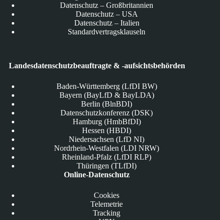
Datenschutz – Großbritannien
Datenschutz – USA
Datenschutz – Italien
Standardvertragsklauseln
Landesdatenschutzbeauftragte & -aufsichtsbehörden
Baden-Württemberg (LfDI BW)
Bayern (BayLfD & BayLDA)
Berlin (BlnBDI)
Datenschutzkonferenz (DSK)
Hamburg (HmbBfDI)
Hessen (HBDI)
Niedersachsen (LfD NI)
Nordrhein-Westfalen (LDI NRW)
Rheinland-Pfalz (LfDI RLP)
Thüringen (TLfDI)
Online-Datenschutz
Cookies
Telemetrie
Tracking