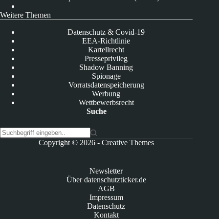
Weitere Themen
Datenschutz & Covid-19
EEA-Richtlinie
Kartellrecht
Presseprivileg
Shadow Banning
Spionage
Vorratsdatenspeicherung
Werbung
Wettbewerbsrecht
Suche
K
Copyright © 2026 -
Creative Themes
e
i
n
Newsletter
e
Über datenschutzticker.de
E
AGB
r
Impressum
g
Datenschutz
e
Kontakt