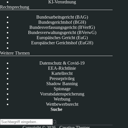
KI-Verordnung
Rechtsprechung
Bundesarbeitsgericht (BAG)
Bundesgerichtshof (BGH)
Bundesverfassungsgericht (BVerfG)
Bundesverwaltungsgericht (BVerwG)
Europäisches Gericht (EuG)
Europäischer Gerichtshof (EuGH)
Weitere Themen
Datenschutz & Covid-19
EEA-Richtlinie
Kartellrecht
Presseprivileg
Shadow Banning
Spionage
Vorratsdatenspeicherung
Werbung
Wettbewerbsrecht
Suche
K
Copyright © 2026 -
Creative Themes