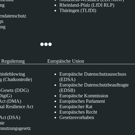
ung
Rheinland-Pfalz (LfDI RLP)
Thüringen (TLfDI)
endatenschutz
gn
ung
 Regulierung
Europäische Union
istleblowing
Europäische Datenschutzausschuss
 (Chatkontrolle)
(EDSA)
Europäische Datenschutzbeauftragte
e-Gesetz (DDG)
(EDSB)
DigiG)
Europäische Kommission
s Act (DMA)
Europäisches Parlament
nal Resilience Act
Europäischer Rat
Europäisches Recht
s Act (DSA)
Gesetzesvorhaben
nie
nnutzungsgesetz