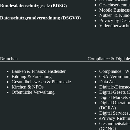
Gesichtserkenn
Bundesdatenschutzgesetz (BDSG)
Mobile Business
Nutzer- & Kund
Datenschutzgrundverordnung (DSGVO)
Privacy by Desi
Videoüberwach
Branchen
Compliance & Digitale
Banken & Finanzdienstleister
Compliance - Wh
Bildung & Forschung
CSA-Verordnung
Gesundheitswesen & Pharmazie
Data Act
Kirchen & NPOs
Digitale-Dienst
Öffentliche Verwaltung
Digital-Gesetz (
Digital Market
Digital Operatio
(DORA)
Digital Service
ePrivacy-Richtli
Gesundheitsdate
(GDNG)