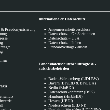
Internationaler Datenschutz
 & Pseudonymisierung
Angemessenheitsbeschluss
itung
Datenschutz – Großbritannien
eresse
Datenschutz – USA
ng
Datenschutz – Italien
ftragte
Standardvertragsklauseln
ng
chten
Landesdatenschutzbeauftragte & -
aufsichtsbehörden
Baden-Württemberg (LfDI BW)
Bayern (BayLfD & BayLDA)
raxis
Berlin (BlnBDI)
Datenschutzkonferenz (DSK)
tenschutz
Hamburg (HmbBfDI)
chwerde
Hessen (HBDI)
all
Niedersachsen (LfD NI)
nschutz
Nordrhein-Westfalen (LDI NRW)