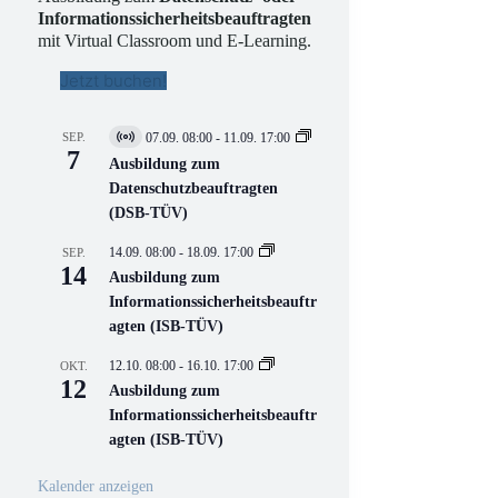
Informationssicherheitsbeauftragten
mit Virtual Classroom und E-Learning.
Jetzt buchen!
SEP.
07.09. 08:00
-
11.09. 17:00
V
7
i
Ausbildung zum
r
Datenschutzbeauftragten
t
(DSB-TÜV)
u
e
l
14.09. 08:00
-
18.09. 17:00
SEP.
l
14
Ausbildung zum
V
Informationssicherheitsbeauftr
e
r
agten (ISB-TÜV)
a
n
12.10. 08:00
-
16.10. 17:00
OKT.
s
12
Ausbildung zum
t
a
Informationssicherheitsbeauftr
l
agten (ISB-TÜV)
t
u
n
Kalender anzeigen