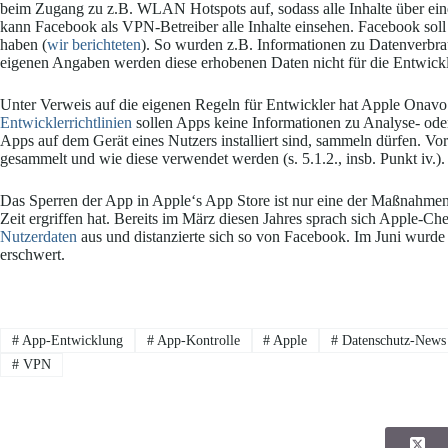
beim Zugang zu z.B. WLAN Hotspots auf, sodass alle Inhalte über ei
kann Facebook als VPN-Betreiber alle Inhalte einsehen. Facebook sol
haben (
wir berichteten
). So wurden z.B. Informationen zu Datenverbra
eigenen Angaben werden diese erhobenen Daten nicht für die Entwic
Unter Verweis auf die eigenen Regeln für Entwickler hat Apple Onavo 
Entwicklerrichtlinien
sollen Apps keine Informationen zu Analyse- od
Apps auf dem Gerät eines Nutzers installiert sind, sammeln dürfen. V
gesammelt und wie diese verwendet werden (s. 5.1.2., insb. Punkt iv.).
Das Sperren der App in Apple‘s App Store ist nur eine der Maßnahme
Zeit ergriffen hat. Bereits im März diesen Jahres sprach sich Apple-
Nutzerdaten
aus und distanzierte sich so von Facebook. Im Juni wurd
erschwert.
#
App-Entwicklung
#
App-Kontrolle
#
Apple
#
Datenschutz-News
#
VPN