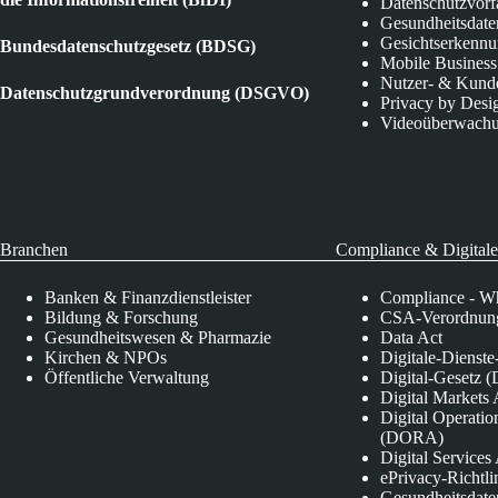
Datenschutzvorf
Gesundheitsdate
Gesichtserkenn
Bundesdatenschutzgesetz (BDSG)
Mobile Business
Nutzer- & Kund
Datenschutzgrundverordnung (DSGVO)
Privacy by Desi
Videoüberwach
Branchen
Compliance & Digitale
Banken & Finanzdienstleister
Compliance - Wh
Bildung & Forschung
CSA-Verordnung
Gesundheitswesen & Pharmazie
Data Act
Kirchen & NPOs
Digitale-Dienst
Öffentliche Verwaltung
Digital-Gesetz (
Digital Market
Digital Operatio
(DORA)
Digital Service
ePrivacy-Richtli
Gesundheitsdate