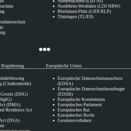
all
Niedersachsen (LfD NI)
nschutz
Nordrhein-Westfalen (LDI NRW)
ung
Rheinland-Pfalz (LfDI RLP)
Thüringen (TLfDI)
endatenschutz
gn
ung
 Regulierung
Europäische Union
istleblowing
Europäische Datenschutzausschuss
 (Chatkontrolle)
(EDSA)
Europäische Datenschutzbeauftragte
e-Gesetz (DDG)
(EDSB)
DigiG)
Europäische Kommission
s Act (DMA)
Europäisches Parlament
nal Resilience Act
Europäischer Rat
Europäisches Recht
s Act (DSA)
Gesetzesvorhaben
nie
nnutzungsgesetz