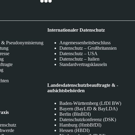
Internationaler Datenschutz
 & Pseudonymisierung
Angemessenheitsbeschluss
itung
Datenschutz – Großbritannien
eresse
Datenschutz – USA
ng
Datenschutz – Italien
ftragte
Standardvertragsklauseln
ng
chten
Landesdatenschutzbeauftragte & -
aufsichtsbehörden
Baden-Württemberg (LfDI BW)
Bayern (BayLfD & BayLDA)
raxis
Berlin (BlnBDI)
Datenschutzkonferenz (DSK)
tenschutz
Hamburg (HmbBfDI)
chwerde
Hessen (HBDI)