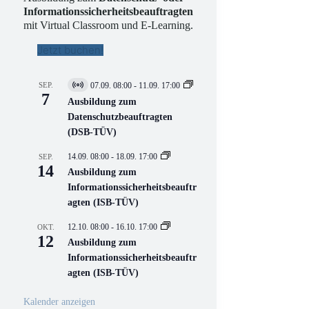
Informationssicherheitsbeauftragten
mit Virtual Classroom und E-Learning.
Jetzt buchen!
SEP.
07.09. 08:00
-
11.09. 17:00
V
7
i
Ausbildung zum
r
Datenschutzbeauftragten
t
(DSB-TÜV)
u
e
l
14.09. 08:00
-
18.09. 17:00
SEP.
l
14
Ausbildung zum
V
Informationssicherheitsbeauftr
e
r
agten (ISB-TÜV)
a
n
12.10. 08:00
-
16.10. 17:00
OKT.
s
12
Ausbildung zum
t
a
Informationssicherheitsbeauftr
l
agten (ISB-TÜV)
t
u
n
Kalender anzeigen