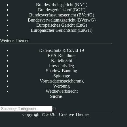
Bundesarbeitsgericht (BAG)
Bundesgerichtshof (BGH)
Bundesverfassungsgericht (BVerfG)
Bundesverwaltungsgericht (BVerwG)
Europäisches Gericht (EuG)
Europäischer Gerichtshof (EuGH)
Weitere Themen
Datenschutz & Covid-19
EEA-Richtlinie
Kartellrecht
Presseprivileg
Shadow Banning
Spionage
Vorratsdatenspeicherung
Werbung
Wettbewerbsrecht
Suche
K
Copyright © 2026 -
Creative Themes
e
i