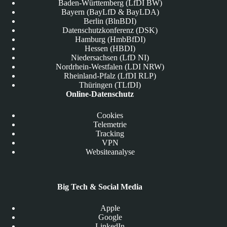
Baden-Württemberg (LfDI BW)
Bayern (BayLfD & BayLDA)
Berlin (BlnBDI)
Datenschutzkonferenz (DSK)
Hamburg (HmbBfDI)
Hessen (HBDI)
Niedersachsen (LfD NI)
Nordrhein-Westfalen (LDI NRW)
Rheinland-Pfalz (LfDI RLP)
Thüringen (TLfDI)
Online-Datenschutz
Cookies
Telemetrie
Tracking
VPN
Websiteanalyse
Big Tech & Social Media
Apple
Google
LinkedIn