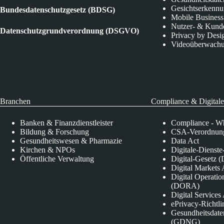
Gesichtserkenn
Bundesdatenschutzgesetz (BDSG)
Mobile Business
Nutzer- & Kund
Datenschutzgrundverordnung (DSGVO)
Privacy by Desi
Videoüberwach
Branchen
Compliance & Digitale
Banken & Finanzdienstleister
Compliance - Wh
Bildung & Forschung
CSA-Verordnung
Gesundheitswesen & Pharmazie
Data Act
Kirchen & NPOs
Digitale-Dienst
Öffentliche Verwaltung
Digital-Gesetz (
Digital Market
Digital Operatio
(DORA)
Digital Service
ePrivacy-Richtli
Gesundheitsdate
(GDNG)