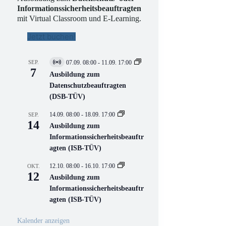
Informationssicherheitsbeauftragten
mit Virtual Classroom und E-Learning.
Jetzt buchen!
SEP.
07.09. 08:00
-
11.09. 17:00
V
7
i
Ausbildung zum
r
Datenschutzbeauftragten
t
(DSB-TÜV)
u
e
l
14.09. 08:00
-
18.09. 17:00
SEP.
l
14
Ausbildung zum
V
Informationssicherheitsbeauftr
e
r
agten (ISB-TÜV)
a
n
12.10. 08:00
-
16.10. 17:00
OKT.
s
12
Ausbildung zum
t
a
Informationssicherheitsbeauftr
l
agten (ISB-TÜV)
t
u
n
Kalender anzeigen