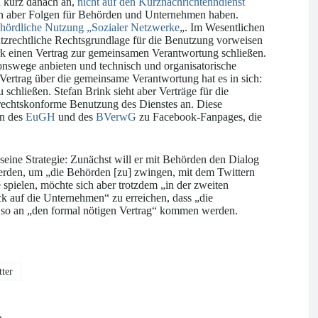
 kurz danach an,
nicht auf den Kurznachrichtenndienst
un aber Folgen für Behörden und Unternehmen haben.
hördliche Nutzung „Sozialer Netzwerke
„. Im Wesentlichen
tzrechtliche Rechtsgrundlage für die Benutzung vorweisen
rk einen Vertrag zur gemeinsamen Verantwortung schließen.
nswege anbieten und technisch und organisatorische
ertrag über die gemeinsame Verantwortung hat es in sich:
 schließen. Stefan Brink sieht aber Verträge für die
rechtskonforme Benutzung des Dienstes an. Diese
en des
EuGH
und des
BVerwG
zu Facebook-Fanpages, die
 seine Strategie: Zunächst will er mit Behörden den Dialog
erden, um „die Behörden [zu] zwingen, mit dem Twittern
spielen, möchte sich aber trotzdem „in der zweiten
ck auf die Unternehmen“ zu erreichen, dass „die
d so an „den formal nötigen Vertrag“ kommen werden.
ter