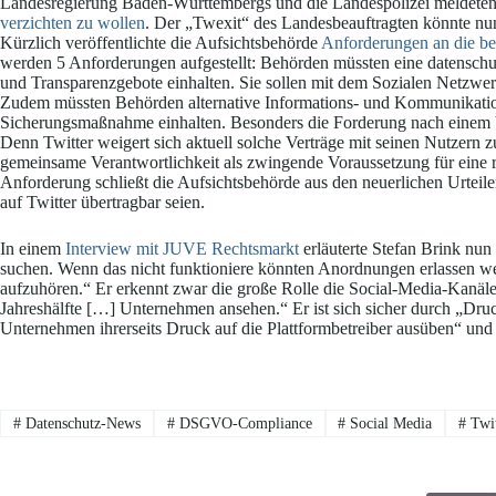
Landesregierung Baden-Württembergs und die Landespolizei meldeten
verzichten zu wollen
. Der „Twexit“ des Landesbeauftragten könnte n
Kürzlich veröffentlichte die Aufsichtsbehörde
Anforderungen an die be
werden 5 Anforderungen aufgestellt: Behörden müssten eine datenschu
und Transparenzgebote einhalten. Sie sollen mit dem Sozialen Netzwe
Zudem müssten Behörden alternative Informations- und Kommunikatio
Sicherungsmaßnahme einhalten. Besonders die Forderung nach einem V
Denn Twitter weigert sich aktuell solche Verträge mit seinen Nutzern zu
gemeinsame Verantwortlichkeit als zwingende Voraussetzung für eine 
Anforderung schließt die Aufsichtsbehörde aus den neuerlichen Urteil
auf Twitter übertragbar seien.
In einem
Interview mit JUVE Rechtsmarkt
erläuterte Stefan Brink nun
suchen. Wenn das nicht funktioniere könnten Anordnungen erlassen w
aufzuhören.“ Er erkennt zwar die große Rolle die Social-Media-Kanäle 
Jahreshälfte […] Unternehmen ansehen.“ Er ist sich sicher durch „Dru
Unternehmen ihrerseits Druck auf die Plattformbetreiber ausüben“ un
#
Datenschutz-News
#
DSGVO-Compliance
#
Social Media
#
Twit