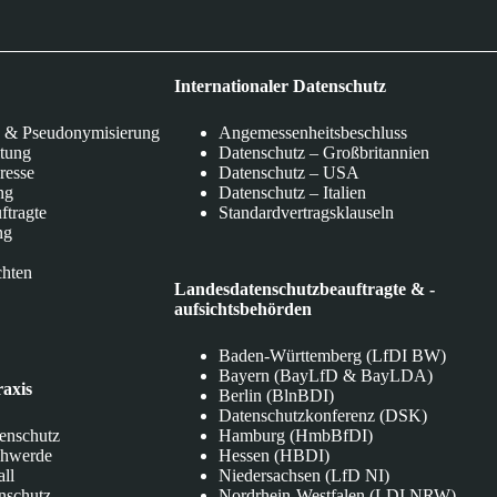
Internationaler Datenschutz
 & Pseudonymisierung
Angemessenheitsbeschluss
itung
Datenschutz – Großbritannien
eresse
Datenschutz – USA
ng
Datenschutz – Italien
ftragte
Standardvertragsklauseln
ng
chten
Landesdatenschutzbeauftragte & -
aufsichtsbehörden
Baden-Württemberg (LfDI BW)
Bayern (BayLfD & BayLDA)
raxis
Berlin (BlnBDI)
Datenschutzkonferenz (DSK)
tenschutz
Hamburg (HmbBfDI)
chwerde
Hessen (HBDI)
all
Niedersachsen (LfD NI)
nschutz
Nordrhein-Westfalen (LDI NRW)