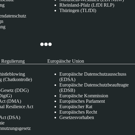
ung
Rheinland-Pfalz (LfDI RLP)
Thüringen (TLfDI)
endatenschutz
gn
ung
 Regulierung
Europäische Union
istleblowing
Europäische Datenschutzausschuss
 (Chatkontrolle)
(EDSA)
Europäische Datenschutzbeauftragte
e-Gesetz (DDG)
(EDSB)
DigiG)
Europäische Kommission
s Act (DMA)
Europäisches Parlament
nal Resilience Act
Europäischer Rat
Europäisches Recht
s Act (DSA)
Gesetzesvorhaben
nie
nnutzungsgesetz