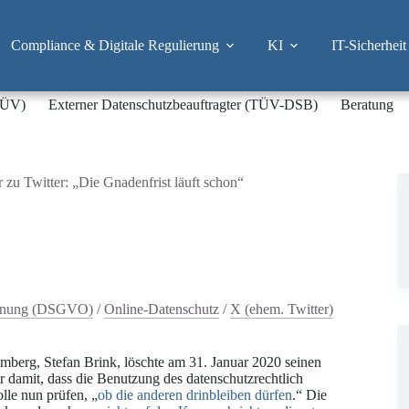
Compliance & Digitale Regulierung
KI
IT-Sicherheit
-TÜV)
Externer Datenschutzbeauftragter (TÜV-DSB)
Beratung
 zu Twitter: „Die Gnadenfrist läuft schon“
rdnung (DSGVO)
/
Online-Datenschutz
/
X (ehem. Twitter)
berg, Stefan Brink, löschte am 31. Januar 2020 seinen
r damit, dass die Benutzung des datenschutzrechtlich
olle nun prüfen, „
ob die anderen drinbleiben dürfen
.“ Die