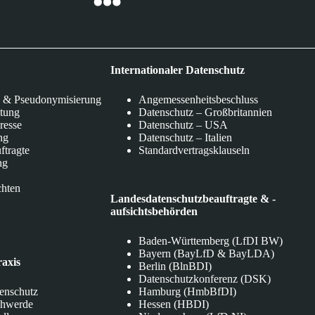
Internationaler Datenschutz
 & Pseudonymisierung
Angemessenheitsbeschluss
itung
Datenschutz – Großbritannien
eresse
Datenschutz – USA
ng
Datenschutz – Italien
ftragte
Standardvertragsklauseln
ng
chten
Landesdatenschutzbeauftragte & -
aufsichtsbehörden
Baden-Württemberg (LfDI BW)
Bayern (BayLfD & BayLDA)
raxis
Berlin (BlnBDI)
Datenschutzkonferenz (DSK)
tenschutz
Hamburg (HmbBfDI)
chwerde
Hessen (HBDI)