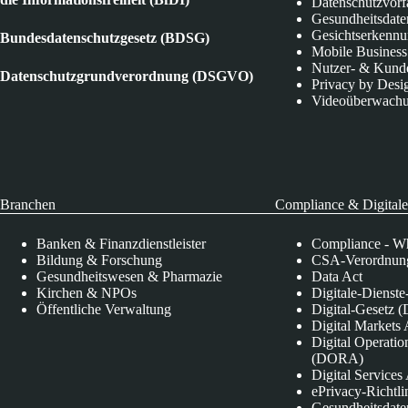
Datenschutzvorf
Gesundheitsdate
Gesichtserkenn
Bundesdatenschutzgesetz (BDSG)
Mobile Business
Nutzer- & Kund
Datenschutzgrundverordnung (DSGVO)
Privacy by Desi
Videoüberwach
Branchen
Compliance & Digitale
Banken & Finanzdienstleister
Compliance - Wh
Bildung & Forschung
CSA-Verordnung
Gesundheitswesen & Pharmazie
Data Act
Kirchen & NPOs
Digitale-Dienst
Öffentliche Verwaltung
Digital-Gesetz (
Digital Market
Digital Operatio
(DORA)
Digital Service
ePrivacy-Richtli
Gesundheitsdate