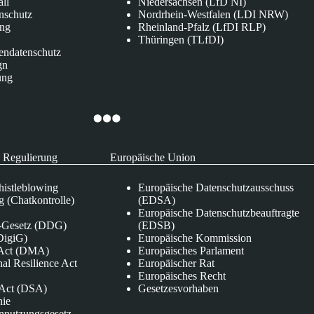
all
Niedersachsen (LfD NI)
nschutz
Nordrhein-Westfalen (LDI NRW)
ung
Rheinland-Pfalz (LfDI RLP)
Thüringen (TLfDI)
endatenschutz
gn
ung
 Regulierung
Europäische Union
istleblowing
Europäische Datenschutzausschuss
 (Chatkontrolle)
(EDSA)
Europäische Datenschutzbeauftragte
e-Gesetz (DDG)
(EDSB)
DigiG)
Europäische Kommission
s Act (DMA)
Europäisches Parlament
nal Resilience Act
Europäischer Rat
Europäisches Recht
s Act (DSA)
Gesetzesvorhaben
nie
nnutzungsgesetz