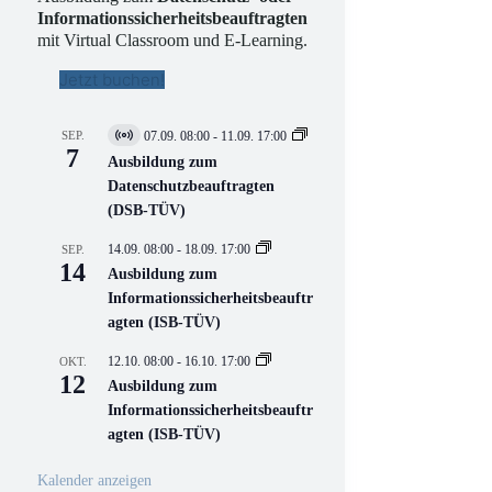
Informationssicherheitsbeauftragten
mit Virtual Classroom und E-Learning.
Jetzt buchen!
SEP.
07.09. 08:00
-
11.09. 17:00
V
7
i
Ausbildung zum
r
Datenschutzbeauftragten
t
(DSB-TÜV)
u
e
l
14.09. 08:00
-
18.09. 17:00
SEP.
l
14
Ausbildung zum
V
Informationssicherheitsbeauftr
e
r
agten (ISB-TÜV)
a
n
12.10. 08:00
-
16.10. 17:00
OKT.
s
12
Ausbildung zum
t
a
Informationssicherheitsbeauftr
l
agten (ISB-TÜV)
t
u
n
Kalender anzeigen