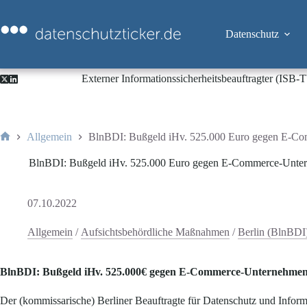
Zum
Inhalt
springen
Datenschutz
Externer Informationssicherheitsbeauftragter (ISB
Allgemein
BlnBDI: Bußgeld iHv. 525.000 Euro gegen E-C
Start
BlnBDI: Bußgeld iHv. 525.000 Euro gegen E-Commerce-Unte
07.10.2022
Allgemein
/
Aufsichtsbehördliche Maßnahmen
/
Berlin (BlnBDI
BlnBDI: Bußgeld iHv. 525.000€ gegen E-Commerce-Unternehme
Der (kommissarische) Berliner Beauftragte für Datenschutz und Inform