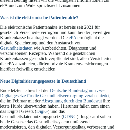
diesem Beitrag fassen wir die wichtigsten Informationen zur
ePA und zum Widerspruchsrecht zusammen.
Was ist die elektronische Patientenakte?
Die elektronische Patientenakte ist bereits seit 2021 für
gesetzlich Versicherte verfügbar und kann bei der jeweiligen
Krankenkasse beantragt werden. Die
ePA
ermöglicht die
digitale Speicherung und den Austausch von
Gesundheitsdaten
wie Arztberichten, Diagnosen und
verschriebenen Rezepten. Während die gesetzlichen
Krankenkassen gesetzlich verpflichtet sind, allen Versicherten
die ePA anzubieten, dürfen private Krankenversicherungen
hierüber freiwillig entscheiden.
Neue Digitalisierungsgesetze in Deutschland
Ende letzten Jahres hat der
Deutsche Bundestag nun zwei
Digitalgesetze für die Gesundheitsversorgung verabschiedet
,
die im Februar mit der
Absegnung durch den Bundesrat
ihre
letzte Hürde überwunden haben. Hierunter fallen zum einen
das Digital-Gesetz (
DigiG
) und das
Gesundheitsdatennutzungsgesetz (
GDNG
). Insgesamt sollen
beide Gesetze das Gesundheitssystem umfassend
modernisieren, den digitalen Versorgungsalltag verbessern und