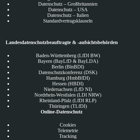
Datenschutz – Großbritannien
Datenschutz – USA
Datenschutz – Italien
Standardvertragsklauseln
Landesdatenschutzbeauftragte & -aufsichtsbehörden
Baden-Württemberg (LfDI BW)
Bayern (BayLfD & BayLDA)
Berlin (BlnBDI)
Datenschutzkonferenz (DSK)
Hamburg (HmbBfDI)
Hessen (HBDI)
Niedersachsen (LfD NI)
Nordrhein-Westfalen (LDI NRW)
Rheinland-Pfalz (LfDI RLP)
Thüringen (TLfDI)
Online-Datenschutz
Cookies
Telemetrie
Tracking