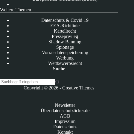
Weitere Themen
Datenschutz & Covid-19
EEA-Richtlinie
Kartellrecht
Presseprivileg
Shadow Banning
Spionage
Vorratsdatenspeicherung
Werbung
Wettbewerbsrecht
Suche
K
Copyright © 2026 -
Creative Themes
e
i
n
Newsletter
e
Über datenschutzticker.de
E
AGB
r
Impressum
g
Datenschutz
e
Kontakt