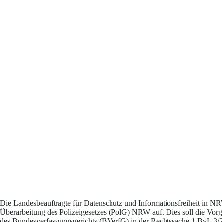
Die Landesbeauftragte für Datenschutz und Informationsfreiheit in 
Überarbeitung des Polizeigesetzes (PolG) NRW auf. Dies soll die Vor
des Bundesverfassungsgerichts (BVerfG) in der Rechtssache 1 BvL 3/2