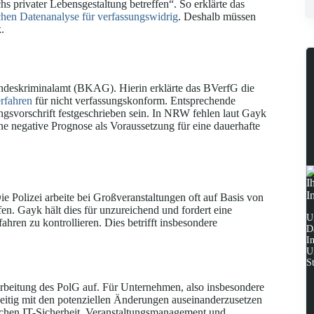
 privater Lebensgestaltung betreffen“. So erklärte das
chen Datenanalyse für verfassungswidrig
. Deshalb müssen
.
Bundeskriminalamt (BKAG). Hierin erklärte das BVerfG die
erfahren
für nicht verfassungskonform. Entsprechende
ungsvorschrift festgeschrieben sein. In NRW fehlen laut Gayk
ine negative Prognose als Voraussetzung für eine dauerhafte
I
I
 Polizei arbeite bei Großveranstaltungen oft auf Basis von
n. Gayk hält dies für unzureichend und fordert eine
U
ahren zu kontrollieren. Dies betrifft insbesondere
D
I
U
S
beitung des PolG auf. Für Unternehmen, also insbesondere
zeitig mit den potenziellen Änderungen auseinanderzusetzen
ichen IT-Sicherheit, Veranstaltungsmanagement und