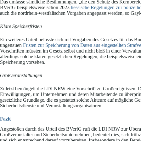
Das umfasse sämtliche Bestimmungen, „die den Schutz des Kernbereichs
BVerfG beispielsweise schon 2023
hessische Regelungen zur polizeili
auch die nordrhein-westfälischen Vorgaben angepasst werden, so Gayk
Klare Speicherfristen
Ein weiteres Urteil befasste sich mit Vorgaben des Gesetzes für das 
ungenauen
Fristen zur Speicherung von Daten aus eingestellten Strafv
Vorschriften müssten im Gesetz selbst und nicht bloß in einer Verwalt
allerdings solche klaren gesetzlichen Regelungen, die beispielsweise e
Speicherung vorsehen.
Großveranstaltungen
Zuletzt bemängelt die LDI NRW eine Vorschrift zu Großereignissen. Die
Einwilligungen, um Unternehmen und deren Mitarbeitende zu überprüfe
gesetzliche Grundlage, die es gestattet solche Akteure auf mögliche Gef
Sicherheitsdienste und Veranstaltungsorganisatoren.
Fazit
Angestoßen durch das Urteil des BVerfG ruft die LDI NRW zur Überar
Großveranstalter und Sicherheitsunternehmen, bedeutet dies, sich früh
und sich entsprechend darauf vorzubereiten. Insbesondere in den Bere