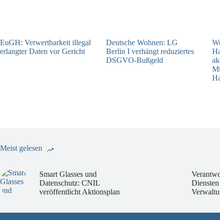
EuGH: Verwertbarkeit illegal
Deutsche Wohnen: LG
We
erlangter Daten vor Gericht
Berlin I verhängt reduziertes
Ha
DSGVO-Bußgeld
ak
04.08.2026
Mü
31.07.2026
H
Meist gelesen
Smart Glasses und
Verantwo
Datenschutz: CNIL
Diensten
veröffentlicht Aktionsplan
Verwaltu