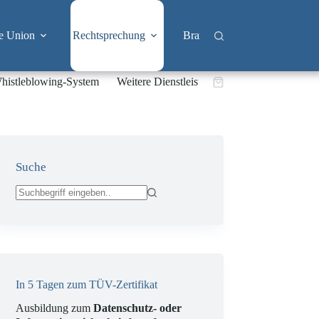
e Union
Rechtsprechung
Branchen
Big Tech & 
histleblowing-System
Weitere Dienstleistungen
Warenkorb
Suche
Keine
Ergebnisse
In 5 Tagen zum TÜV-Zertifikat
Ausbildung zum
Datenschutz- oder