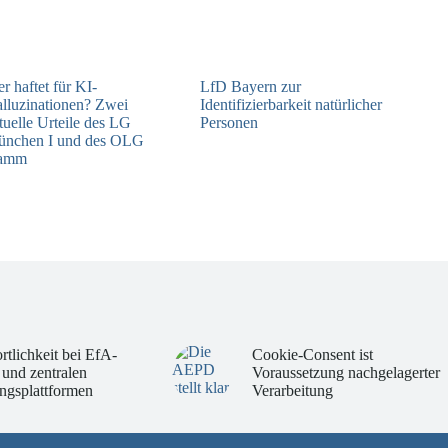
r haftet für KI-
LfD Bayern zur
lluzinationen? Zwei
Identifizierbarkeit natürlicher
tuelle Urteile des LG
Personen
nchen I und des OLG
08.07.2026
amm
09.07.2026
rtlichkeit bei EfA-
Cookie-Consent ist
 und zentralen
Voraussetzung nachgelagerter
ngsplattformen
Verarbeitung