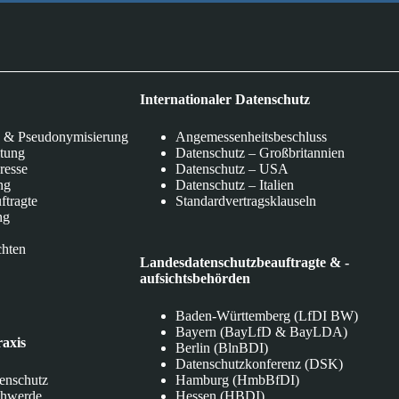
Internationaler Datenschutz
 & Pseudonymisierung
Angemessenheitsbeschluss
itung
Datenschutz – Großbritannien
eresse
Datenschutz – USA
ng
Datenschutz – Italien
ftragte
Standardvertragsklauseln
ng
chten
Landesdatenschutzbeauftragte & -
aufsichtsbehörden
Baden-Württemberg (LfDI BW)
Bayern (BayLfD & BayLDA)
raxis
Berlin (BlnBDI)
Datenschutzkonferenz (DSK)
tenschutz
Hamburg (HmbBfDI)
chwerde
Hessen (HBDI)