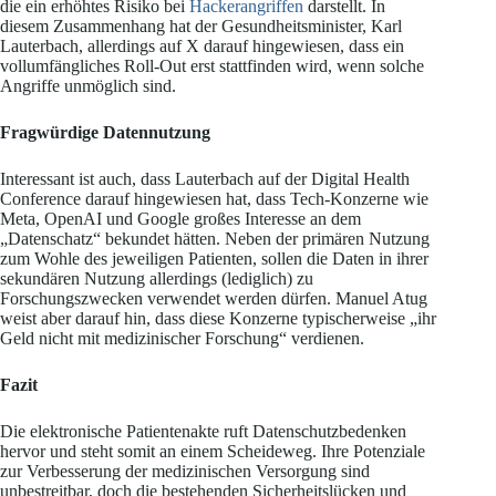
die ein erhöhtes Risiko bei
Hackerangriffen
darstellt. In
diesem Zusammenhang hat der Gesundheitsminister, Karl
Lauterbach, allerdings auf X darauf hingewiesen, dass ein
vollumfängliches Roll-Out erst stattfinden wird, wenn solche
Angriffe unmöglich sind.
Fragwürdige Datennutzung
Interessant ist auch, dass Lauterbach auf der Digital Health
Conference darauf hingewiesen hat, dass Tech-Konzerne wie
Meta, OpenAI und Google großes Interesse an dem
„Datenschatz“ bekundet hätten. Neben der primären Nutzung
zum Wohle des jeweiligen Patienten, sollen die Daten in ihrer
sekundären Nutzung allerdings (lediglich) zu
Forschungszwecken verwendet werden dürfen. Manuel Atug
weist aber darauf hin, dass diese Konzerne typischerweise „ihr
Geld nicht mit medizinischer Forschung“ verdienen.
Fazit
Die elektronische Patientenakte ruft Datenschutzbedenken
hervor und steht somit an einem Scheideweg. Ihre Potenziale
zur Verbesserung der medizinischen Versorgung sind
unbestreitbar, doch die bestehenden Sicherheitslücken und