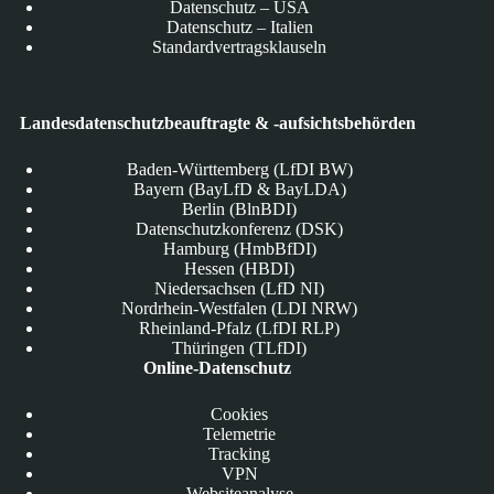
Datenschutz – USA
Datenschutz – Italien
Standardvertragsklauseln
Landesdatenschutzbeauftragte & -aufsichtsbehörden
Baden-Württemberg (LfDI BW)
Bayern (BayLfD & BayLDA)
Berlin (BlnBDI)
Datenschutzkonferenz (DSK)
Hamburg (HmbBfDI)
Hessen (HBDI)
Niedersachsen (LfD NI)
Nordrhein-Westfalen (LDI NRW)
Rheinland-Pfalz (LfDI RLP)
Thüringen (TLfDI)
Online-Datenschutz
Cookies
Telemetrie
Tracking
VPN
Websiteanalyse