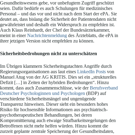
Gesundheitswesens gebe, vor unbefugtem Zugriff geschützt
seien. Dafür bedürfe es auch Schulungen für medizinisches
Personal – und das vor und nicht nach dem Start der ePA. Sie
deutet an, dass bislang die Sicherheit der Patientendaten nicht
gewährleistet und deshalb ein Widerspruch zu empfehlen ist.
Auch Klaus Reinhardt, der Chef der Bundesärztekammer,
meint in einer
Nachrichtenmeldung
des Ärzteblatts, die ePA in
ihrer jetzigen Version nicht empfehlen zu können.
Sicherheitsbedrohungen nicht zu unterschätzen
Im Übrigen klammern Sicherheitsgutachten Angriffe durch
Regierungsorganisationen aus laut eines
LinkedIn Posts
von
Manuel Atug von der AG KRITIS. Dies sei ein „strukturelles
Defizit […] in Zeiten der hybriden Bedrohungen“. Hinzu
kommt, dass auch Zusammenschlüsse, wie der
Berufsverband
Deutscher Psychologinnen und Psychologen
(BDP) auf
verschiedene Sicherheitsmängel und ungenügende
Transparenz hinweisen. Dieser sieht ein besonders hohes
Risiko für hochsensible Informationen aus psychiatrisch-
psychotherapeutischen Behandlungen, bei deren
Kompromittierung auch etwaige Strafbarkeitsregelungen den
Betroffenen nicht mehr helfen würden. Hinzu kommt die
zurzeit geplante zentrale Speicherung der Gesundheitsdaten,