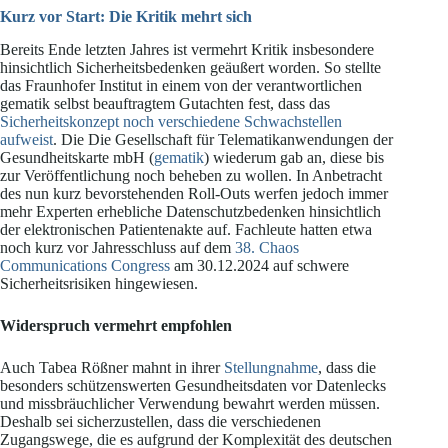
Kurz vor Start: Die Kritik mehrt sich
Bereits Ende letzten Jahres ist vermehrt Kritik insbesondere
hinsichtlich Sicherheitsbedenken geäußert worden. So stellte
das Fraunhofer Institut in einem von der verantwortlichen
gematik selbst beauftragtem Gutachten fest, dass das
Sicherheitskonzept noch verschiedene Schwachstellen
aufweist
. Die
Die Gesellschaft für Telematikanwendungen der
Gesundheitskarte mbH
(
gematik
) wiederum gab an, diese bis
zur Veröffentlichung noch beheben zu wollen. In Anbetracht
des nun kurz bevorstehenden Roll-Outs werfen jedoch immer
mehr Experten erhebliche Datenschutzbedenken hinsichtlich
der elektronischen Patientenakte auf. Fachleute hatten etwa
noch kurz vor Jahresschluss auf dem
38. Chaos
Communications Congress
am 30.12.2024 auf schwere
Sicherheitsrisiken hingewiesen.
Widerspruch vermehrt empfohlen
Auch Tabea Rößner mahnt in ihrer
Stellungnahme
, dass die
besonders schützenswerten Gesundheitsdaten vor Datenlecks
und missbräuchlicher Verwendung bewahrt werden müssen.
Deshalb sei sicherzustellen, dass die verschiedenen
Zugangswege, die es aufgrund der Komplexität des deutschen