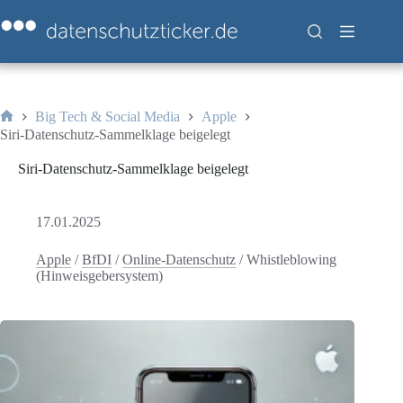
Zum
Inhalt
springen
Big Tech & Social Media
Apple
Start
Siri-Datenschutz-Sammelklage beigelegt
Siri-Datenschutz-Sammelklage beigelegt
17.01.2025
Apple
/
BfDI
/
Online-Datenschutz
/
Whistleblowing
(Hinweisgebersystem)