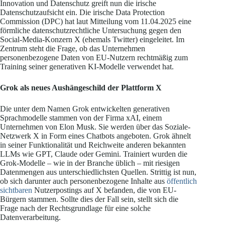
Innovation und Datenschutz greift nun die irische
Datenschutzaufsicht ein. Die irische Data Protection
Commission (DPC) hat laut Mitteilung vom 11.04.2025 eine
förmliche datenschutzrechtliche Untersuchung gegen den
Social-Media-Konzern X (ehemals Twitter) eingeleitet. Im
Zentrum steht die Frage, ob das Unternehmen
personenbezogene Daten von EU-Nutzern rechtmäßig zum
Training seiner generativen KI-Modelle verwendet hat.
Grok als neues Aushängeschild der Plattform X
Die unter dem Namen Grok entwickelten generativen
Sprachmodelle stammen von der Firma xAI, einem
Unternehmen von Elon Musk. Sie werden über das Soziale-
Netzwerk X in Form eines Chatbots angeboten. Grok ähnelt
in seiner Funktionalität und Reichweite anderen bekannten
LLMs wie GPT, Claude oder Gemini. Trainiert wurden die
Grok-Modelle – wie in der Branche üblich – mit riesigen
Datenmengen aus unterschiedlichsten Quellen. Strittig ist nun,
ob sich darunter auch personenbezogene Inhalte aus
öffentlich
sichtbaren
Nutzerpostings auf X befanden, die von EU-
Bürgern stammen. Sollte dies der Fall sein, stellt sich die
Frage nach der Rechtsgrundlage für eine solche
Datenverarbeitung.