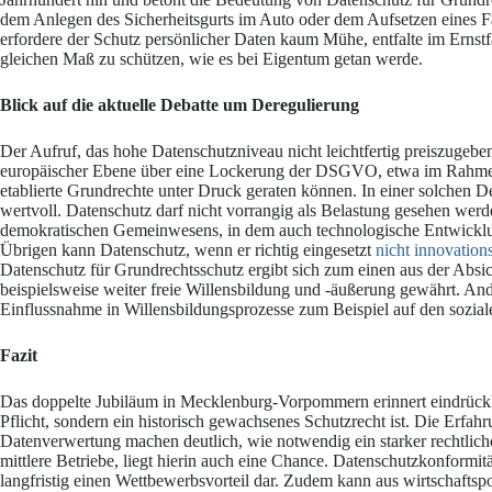
dem Anlegen des Sicherheitsgurts im Auto oder dem Aufsetzen eines Fa
erfordere der Schutz persönlicher Daten kaum Mühe, entfalte im Ernstf
gleichen Maß zu schützen, wie es bei Eigentum getan werde.
Blick auf die aktuelle Debatte um Deregulierung
Der Aufruf, das hohe Datenschutzniveau nicht leichtfertig preiszugebe
europäischer Ebene über eine Lockerung der DSGVO, etwa im Rah
etablierte Grundrechte unter Druck geraten können. In einer solchen
wertvoll. Datenschutz darf nicht vorrangig als Belastung gesehen werde
demokratischen Gemeinwesens, in dem auch technologische Entwickl
Übrigen kann Datenschutz, wenn er richtig eingesetzt
nicht innovation
Datenschutz für Grundrechtsschutz ergibt sich zum einen aus der Abs
beispielsweise weiter freie Willensbildung und -äußerung gewährt. And
Einflussnahme in Willensbildungsprozesse zum Beispiel auf den sozi
Fazit
Das doppelte Jubiläum in Mecklenburg-Vorpommern erinnert eindrücklic
Pflicht, sondern ein historisch gewachsenes Schutzrecht ist. Die Erfah
Datenverwertung machen deutlich, wie notwendig ein starker rechtlic
mittlere Betriebe, liegt hierin auch eine Chance. Datenschutzkonformitä
langfristig einen Wettbewerbsvorteil dar. Zudem kann aus wirtschaftsp