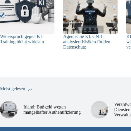
Widerspruch gegen KI-
Agentische KI: CNIL
KI
Training bleibt wirksam
analysiert Risiken für den
w
Datenschutz
ve
05.08.2026
04.08.2026
Meist gelesen
Verantwo
Irland: Bußgeld wegen
Diensten
mangelhafter Authentifizierung
Verwaltu