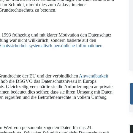
an Schmidt, nimmt dies zum Anlass, in einer
Grundrechtsschutz zu betonen.
93 frühzeitig und mit klarer Motivation den Datenschutz
ng war nicht willkürlich, sondern basierte auf den
Staatssicherheit systematisch persönliche Informationen
Grundrechte der EU und der verbindlichen
Anwendbarkeit
ern hob die DSGVO das Datenschutzniveau in Europa
ß. Gleichzeitig verschärfte sie die Anforderungen an private
men bedeutet dies seither, dass sie ihren Umgang mit Daten
en ergreifen und die Betroffenenrechte in vollem Umfang
n Wert von personenbezogenen Daten für das 21.
chtsschutz. Sebastian Schmidt vergleicht Datenschutz mit