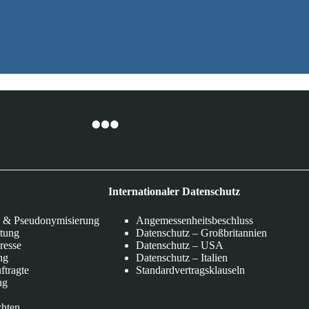
Internationaler Datenschutz
 & Pseudonymisierung
Angemessenheitsbeschluss
itung
Datenschutz – Großbritannien
eresse
Datenschutz – USA
ng
Datenschutz – Italien
ftragte
Standardvertragsklauseln
ng
chten