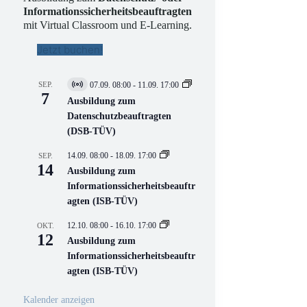
Informationssicherheitsbeauftragten
mit Virtual Classroom und E-Learning.
Jetzt buchen!
SEP.
07.09. 08:00
-
11.09. 17:00
V
7
i
Ausbildung zum
r
Datenschutzbeauftragten
t
(DSB-TÜV)
u
e
l
14.09. 08:00
-
18.09. 17:00
SEP.
l
14
Ausbildung zum
V
Informationssicherheitsbeauftr
e
r
agten (ISB-TÜV)
a
n
12.10. 08:00
-
16.10. 17:00
OKT.
s
12
Ausbildung zum
t
a
Informationssicherheitsbeauftr
l
agten (ISB-TÜV)
t
u
n
Kalender anzeigen