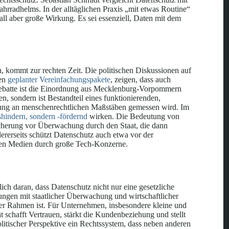
hrradhelms. In der alltäglichen Praxis „mit etwas Routine“
all aber große Wirkung. Es sei essenziell, Daten mit dem
n, kommt zur rechten Zeit. Die politischen Diskussionen auf
men
geplanter Vereinfachungspakete
, zeigen, dass auch
 Debatte ist die Einordnung aus Mecklenburg-Vorpommern
n, sondern ist Bestandteil eines funktionierenden,
ung an menschenrechtlichen Maßstäben gemessen wird. Im
shindern, sondern -fördernd
wirken. Die Bedeutung von
icherung vor Überwachung durch den Staat, die dann
ererseits schützt Datenschutz auch etwa vor der
alen Medien durch große Tech-Konzerne.
h daran, dass Datenschutz nicht nur eine gesetzliche
rungen mit staatlicher Überwachung und wirtschaftlicher
her Rahmen ist. Für Unternehmen, insbesondere kleine und
t schafft Vertrauen, stärkt die Kundenbeziehung und stellt
olitischer Perspektive ein Rechtssystem, dass neben anderen