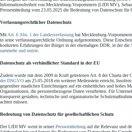
Informationsfreiheit von Mecklenburg-Vorpommern (LfDI MV), Sebasti
Pressemitteilung vom 23.05.2025 die Bedeutung von Datenschutz für 
Verfassungsrechtlicher Datenschutz
Mit
Art. 6 Abs. 1 der Landesverfassung
hat Mecklenburg-Vorpommern 19
in seine verfassungsrechtliche Ordnung aufgenommen. Diese Entscheidu
konkreten Erfahrungen der Bürger in der ehemaligen DDR, in der die
sammelte und nutzte
.
Datenschutz als verbindlicher Standard in der EU
Zudem wurde mit dem 2009 in Kraft getretenen Art. 8 der Charta der 
der DSGVO
am 25.05.2018 ein weiterer Meilenstein erreicht. Insof
gegenüber staatlichen Einrichtungen auf ein einheitliches und hohes Ma
Organisationen, die personenbezogene Daten verarbeiten. Für Unterneh
transparent gestalten, technische und organisatorische Schutzmaßnahm
achten müssen.
Bedeutung von Datenschutz für gesellschaftlichen Schutz
Der LfDI MV weist in seiner
Pressemitteilung
auf die Relevanz und de
Jahrhundert hin und betont die Bedeutung von Datenschutz für Grundre