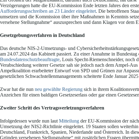
Verzögerungen hatte die EU-Kommission Ende letzten Jahres den erste
Aufforderungsschreiben an 23 Länder eingeleitet
. Die betroffenen Sta
umsetzen und die Kommission über ihre Maßnahmen in Kenntnis setzen
versehene Stellungnahme“ auszusprechen und dann Klagen vor dem E
Gesetzgebungsverfahren in Deutschland
Das deutsche NIS-2-Umsetzungs- und Cybersicherheitsstärkungsgeset
am 24.07.2024 das Kabinett passiert. Zu einer Annahme in Bundestag
Bundesdatenschutzbeauftragte
, Louis Specht-Riemenschneider, noch d
Verabschiedung weiterer Gesetze sah sie jedoch nach dem Ampel-Aus al
Ampelkoalition erarbeiteter Entwurf von SPD und Grünen zur Anpassu
gesetzlichen Schwachstellenmanagements scheiterte Ende Januar 2025 
Zwar hat die nun
neu gewählte Regierung
sich in ihrem Koalitionsvert
Anzeichen für einen baldigen Gesetzeserlass oder gar einen Gesetzese
Zweiter Schritt des Vertragsverletzungsverfahren
Infolgedessen wurde nun laut
Mitteilung
der EU-Kommission der nächste
Umsetzung der NIS2-Richtlinie eingeleitet. 19 Staaten sollen weiterhi
Deutschland, Frankreich, Spanien, Niederlande und Österreich. In 
Gründen versehenen Stellungnahme“ mit zusätzlichen Fragen übermittelt