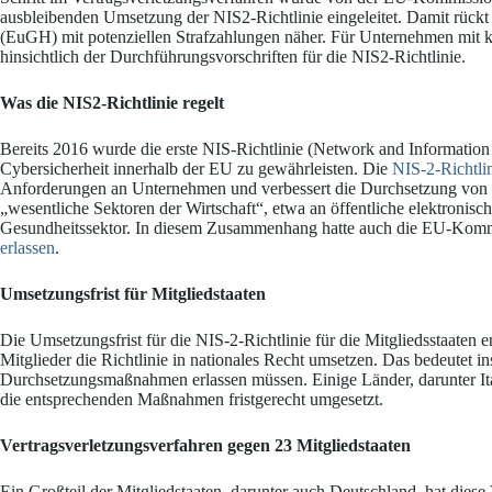
ausbleibenden Umsetzung der NIS2-Richtlinie eingeleitet. Damit rückt
(EuGH) mit potenziellen Strafzahlungen näher. Für Unternehmen mit kri
hinsichtlich der Durchführungsvorschriften für die NIS2-Richtlinie.
Was die NIS2-Richtlinie regelt
Bereits 2016 wurde die erste NIS-Richtlinie (Network and Information 
Cybersicherheit innerhalb der EU zu gewährleisten. Die
NIS-2-Richtli
Anforderungen an Unternehmen und verbessert die Durchsetzung von Cy
„wesentliche Sektoren der Wirtschaft“, etwa an öffentliche elektron
Gesundheitssektor. In diesem Zusammenhang hatte auch die EU-Kommi
erlassen
.
Umsetzungsfrist für Mitgliedstaaten
Die Umsetzungsfrist für die NIS-2-Richtlinie für die Mitgliedsstaaten
Mitglieder die Richtlinie in nationales Recht umsetzen. Das bedeutet i
Durchsetzungsmaßnahmen erlassen müssen. Einige Länder, darunter Ital
die entsprechenden Maßnahmen fristgerecht umgesetzt.
Vertragsverletzungsverfahren gegen 23 Mitgliedstaaten
Ein Großteil der Mitgliedstaaten, darunter auch Deutschland, hat diese 