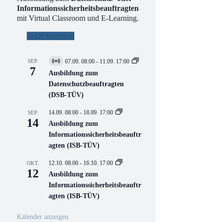
Informationssicherheitsbeauftragten
mit Virtual Classroom und E-Learning.
Jetzt buchen!
SEP.
07.09. 08:00
-
11.09. 17:00
V
7
i
Ausbildung zum
r
Datenschutzbeauftragten
t
(DSB-TÜV)
u
e
l
14.09. 08:00
-
18.09. 17:00
SEP.
l
14
Ausbildung zum
V
Informationssicherheitsbeauftr
e
r
agten (ISB-TÜV)
a
n
12.10. 08:00
-
16.10. 17:00
OKT.
s
12
Ausbildung zum
t
a
Informationssicherheitsbeauftr
l
agten (ISB-TÜV)
t
u
n
Kalender anzeigen