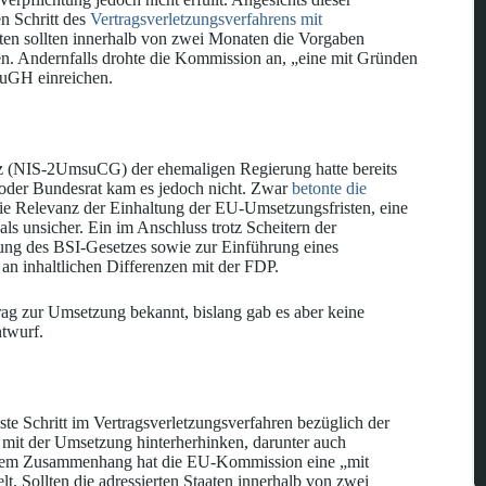
n Schritt des
Vertragsverletzungsverfahrens mit
aten sollten innerhalb von zwei Monaten die Vorgaben
. Andernfalls drohte die Kommission an, „eine mit Gründen
uGH einreichen.
z (NIS-2UmsuCG) der ehemaligen Regierung hatte bereits
 oder Bundesrat kam es jedoch nicht. Zwar
betonte die
ie Relevanz der Einhaltung der EU-Umsetzungsfristen, eine
s unsicher. Ein im Anschluss trotz Scheitern der
ng des BSI-Gesetzes sowie zur Einführung eines
an inhaltlichen Differenzen mit der FDP.
rag zur Umsetzung bekannt, bislang gab es aber keine
ntwurf.
 Schritt im Vertragsverletzungsverfahren bezüglich der
n mit der Umsetzung hinterherhinken, darunter auch
diesem Zusammenhang hat die EU-Kommission eine „mit
. Sollten die adressierten Staaten innerhalb von zwei