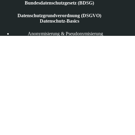
Bundesdatenschutzgesetz (BDSG)
Datenschutzgrundverordnung (DSGVO)
Datenschutz-Basics
Anonymisierung & Pseudonymisierung
Auftragsverarbeitung
Berechtigtes Interesse
Datenminimierung
Datenschutzbeauftragte
Datenverarbeitung
Einwilligung
Informationspflichten
Datenschutz in der Praxis
Beschäftigtendatenschutz
Datenschutzbeschwerde
Datenschutzvorfall
Gesundheitsdatenschutz