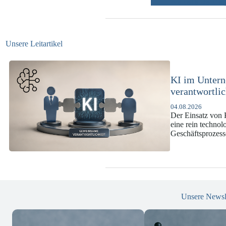
weitere Beiträ
Unsere Leitartikel
KI-Complianc
DSGVO und 
07.07.2026
Die europäische 
enorme Komplexit
und Versicherun
Unsere Newsl