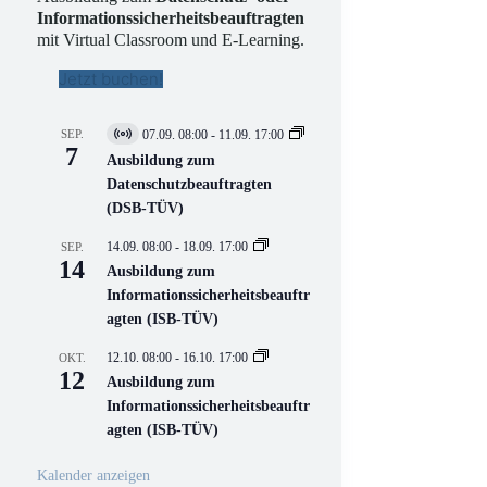
Informationssicherheitsbeauftragten
mit Virtual Classroom und E-Learning.
Jetzt buchen!
SEP.
07.09. 08:00
-
11.09. 17:00
V
7
i
Ausbildung zum
r
Datenschutzbeauftragten
t
(DSB-TÜV)
u
e
l
14.09. 08:00
-
18.09. 17:00
SEP.
l
14
Ausbildung zum
V
Informationssicherheitsbeauftr
e
r
agten (ISB-TÜV)
a
n
12.10. 08:00
-
16.10. 17:00
OKT.
s
12
Ausbildung zum
t
a
Informationssicherheitsbeauftr
l
agten (ISB-TÜV)
t
u
n
Kalender anzeigen