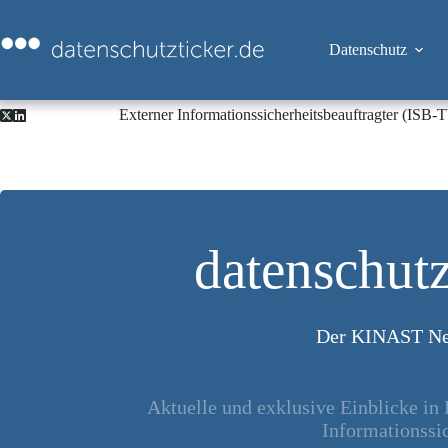
Zum
Inhalt
springen
Datenschutz
Externer Informationssicherheitsbeauftragter (ISB
datenschutz
Der KINAST Ne
Aktuelle und exklusive Einblicke in
Informationssic