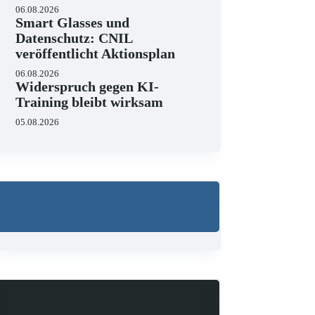
06.08.2026
Smart Glasses und
Datenschutz: CNIL
veröffentlicht Aktionsplan
06.08.2026
Widerspruch gegen KI-
Training bleibt wirksam
Wo liegen die Grenzen 
05.08.2026
23.06.2026
KI hält zunehmend Einzug in J
strukturieren, Schriftsätze au
Zugleich zeigen aktuelle…