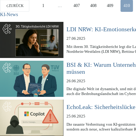
1
…
407
408
409
410
ZURÜCK
KI-News
LDI NRW: KI-Emotionserken
27.06.2025
Mit ihrem 30. Tätigkeitsbericht legt die L
Nordrhein-Westfalen (LDI NRW), Bettina
BSI & KI: Warum Unternehm
müssen
26.06.2025
Die digitale Welt ist dynamisch, und mit d
auch die Bedrohungslandschaft im Cybe
EchoLeak: Sicherheitslücke
25.06.2025
Die rasante Verbreitung von KI-gestützten
sondern auch neue, schwer kalkulierbare 