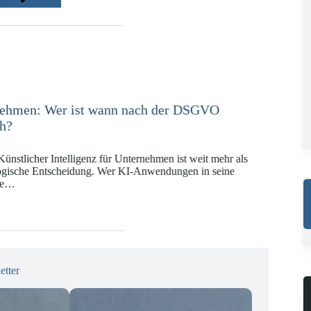
ge
e in der Versicherungswirtschaft mit DORA,
KI-VO
Digitalregulierung hat in den vergangenen Jahren eine
ät erreicht, die insbesondere Unternehmen der Finanz-
gswirtschaft vor…
etter