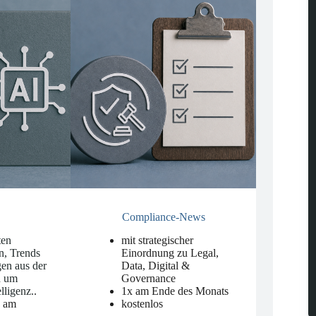
Compliance-News
ten
mit strategischer
n, Trends
Einordnung zu Legal,
en aus der
Data, Digital &
d um
Governance
elligenz.
.
1x am Ende des Monats
n am
kostenlos