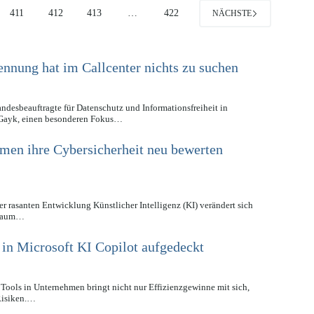
411
412
413
…
422
NÄCHSTE
nung hat im Callcenter nichts zu suchen
andesbeauftragte für Datenschutz und Informationsfreiheit in
 Gayk, einen besonderen Fokus…
en ihre Cybersicherheit neu bewerten
er rasanten Entwicklung Künstlicher Intelligenz (KI) verändert sich
rraum…
 in Microsoft KI Copilot aufgedeckt
 Tools in Unternehmen bringt nicht nur Effizienzgewinne mit sich,
Risiken.…