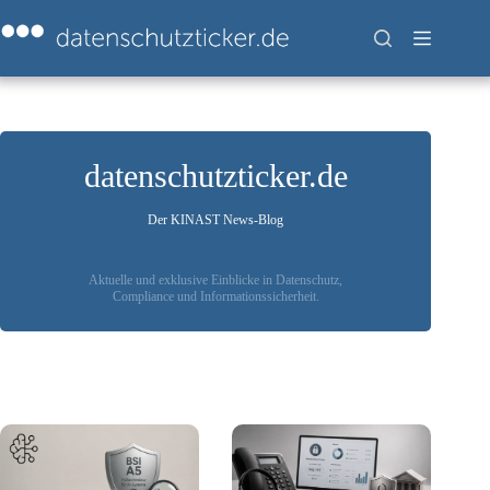
Zum
Inhalt
springen
datenschutzticker.de
Der KINAST News-Blog
Aktuelle und exklusive Einblicke in Datenschutz,
Compliance und Informationssicherheit.