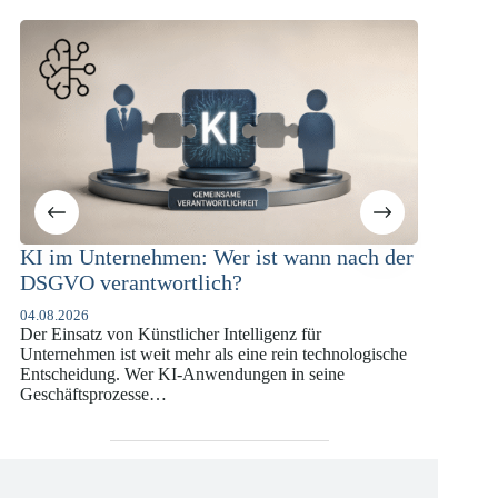
KI im Unternehmen: Wer ist wann nach der
KI-Com
DSGVO verantwortlich?
Versic
DSGVO
04.08.2026
Der Einsatz von Künstlicher Intelligenz für
07.07.202
Unternehmen ist weit mehr als eine rein technologische
Die europ
Entscheidung. Wer KI-Anwendungen in seine
vergange
Geschäftsprozesse…
die insb
Versiche