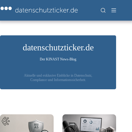
Zum
Inhalt
springen
datenschutzticker.de
Der KINAST News-Blog
Aktuelle und exklusive Einblicke in Datenschutz,
Compliance und Informationssicherheit.