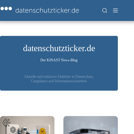
Zum
Inhalt
springen
datenschutzticker.de
Der KINAST News-Blog
Aktuelle und exklusive Einblicke in Datenschutz,
Compliance und Informationssicherheit.