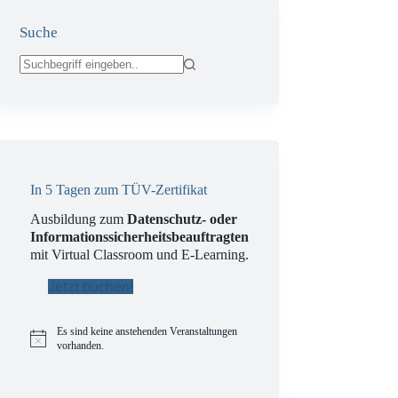
Suche
Keine
Ergebnisse
In 5 Tagen zum TÜV-Zertifikat
Ausbildung zum
Datenschutz- oder
Informationssicherheitsbeauftragten
mit Virtual Classroom und E-Learning.
Jetzt buchen!
Es sind keine anstehenden Veranstaltungen
H
vorhanden.
i
n
w