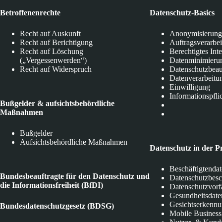
Betroffenenrechte
Datenschutz-Basics
Recht auf Auskunft
Anonymisierung
Recht auf Berichtigung
Auftragsverarbe
Recht auf Löschung
Berechtigtes Int
(„Vergessenwerden“)
Datenminimieru
Recht auf Widerspruch
Datenschutzbeau
Datenverarbeitu
Einwilligung
Informationspfli
Bußgelder & aufsichtsbehördliche
Maßnahmen
Bußgelder
Aufsichtsbehördliche Maßnahmen
Datenschutz in der P
Beschäftigtenda
Bundesbeauftragte für den Datenschutz und
Datenschutzbes
die Informationsfreiheit (BfDI)
Datenschutzvorf
Gesundheitsdate
Gesichtserkenn
Bundesdatenschutzgesetz (BDSG)
Mobile Business