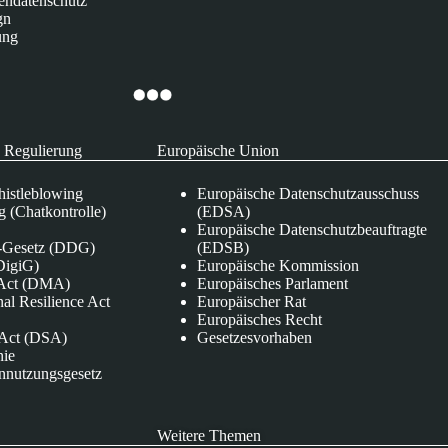
endatenschutz
gn
ung
 Regulierung
Europäische Union
istleblowing
Europäische Datenschutzausschuss
 (Chatkontrolle)
(EDSA)
Europäische Datenschutzbeauftragte
e-Gesetz (DDG)
(EDSB)
DigiG)
Europäische Kommission
s Act (DMA)
Europäisches Parlament
nal Resilience Act
Europäischer Rat
Europäisches Recht
s Act (DSA)
Gesetzesvorhaben
nie
nnutzungsgesetz
Weitere Themen