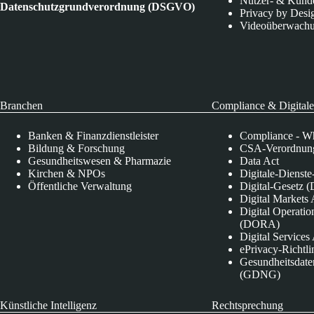
Nutzer- & Kund
Datenschutzgrundverordnung (DSGVO)
Privacy by Desi
Videoüberwach
Branchen
Compliance & Digitale
Banken & Finanzdienstleister
Compliance - Wh
Bildung & Forschung
CSA-Verordnung
Gesundheitswesen & Pharmazie
Data Act
Kirchen & NPOs
Digitale-Dienst
Öffentliche Verwaltung
Digital-Gesetz (
Digital Market
Digital Operatio
(DORA)
Digital Service
ePrivacy-Richtli
Gesundheitsdate
(GDNG)
Künstliche Intelligenz
Rechtsprechung