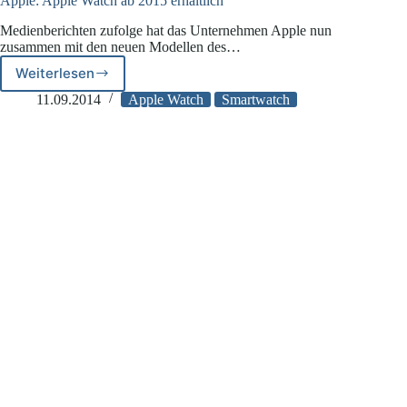
Apple: Apple Watch ab 2015 erhältlich
Medienberichten zufolge hat das Unternehmen Apple nun
zusammen mit den neuen Modellen des…
Weiterlesen
Apple:
Apple
11.09.2014
Apple Watch
Smartwatch
Watch
ab
2015
erhältlich