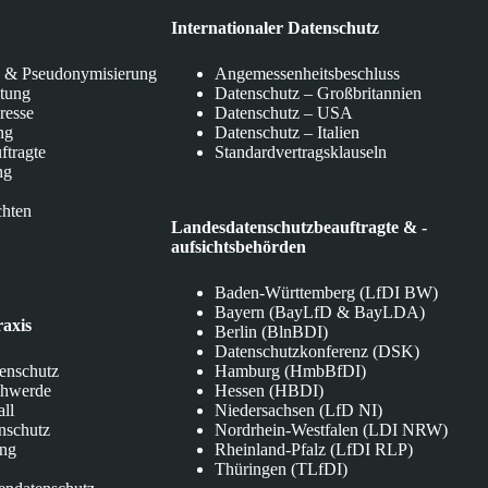
Internationaler Datenschutz
 & Pseudonymisierung
Angemessenheitsbeschluss
itung
Datenschutz – Großbritannien
eresse
Datenschutz – USA
ng
Datenschutz – Italien
ftragte
Standardvertragsklauseln
ng
chten
Landesdatenschutzbeauftragte & -
aufsichtsbehörden
Baden-Württemberg (LfDI BW)
Bayern (BayLfD & BayLDA)
raxis
Berlin (BlnBDI)
Datenschutzkonferenz (DSK)
tenschutz
Hamburg (HmbBfDI)
chwerde
Hessen (HBDI)
all
Niedersachsen (LfD NI)
nschutz
Nordrhein-Westfalen (LDI NRW)
ung
Rheinland-Pfalz (LfDI RLP)
Thüringen (TLfDI)