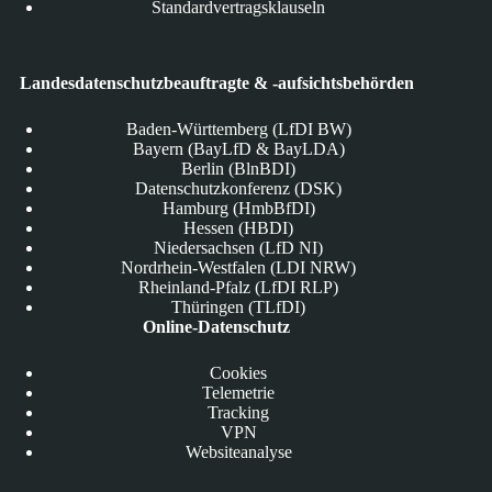
Standardvertragsklauseln
Landesdatenschutzbeauftragte & -aufsichtsbehörden
Baden-Württemberg (LfDI BW)
Bayern (BayLfD & BayLDA)
Berlin (BlnBDI)
Datenschutzkonferenz (DSK)
Hamburg (HmbBfDI)
Hessen (HBDI)
Niedersachsen (LfD NI)
Nordrhein-Westfalen (LDI NRW)
Rheinland-Pfalz (LfDI RLP)
Thüringen (TLfDI)
Online-Datenschutz
Cookies
Telemetrie
Tracking
VPN
Websiteanalyse