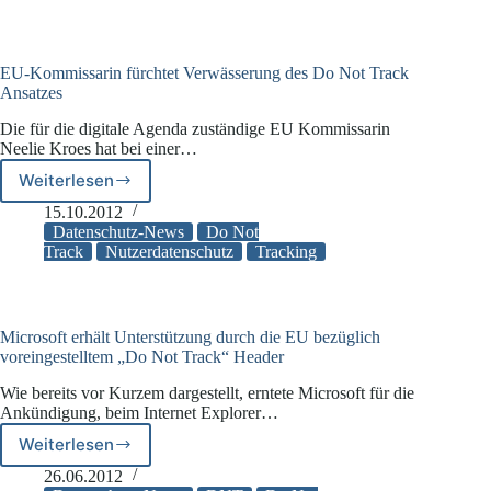
des
Internet
Explorer
10
EU-Kommissarin fürchtet Verwässerung des Do Not Track
wird
Ansatzes
von
Die für die digitale Agenda zuständige EU Kommissarin
Yahoo!
Neelie Kroes hat bei einer…
missachtet
Weiterlesen
EU-
Kommissarin
15.10.2012
fürchtet
Datenschutz-News
Do Not
Verwässerung
Track
Nutzerdatenschutz
Tracking
des
Do
Not
Track
Microsoft erhält Unterstützung durch die EU bezüglich
Ansatzes
voreingestelltem „Do Not Track“ Header
Wie bereits vor Kurzem dargestellt, erntete Microsoft für die
Ankündigung, beim Internet Explorer…
Weiterlesen
Microsoft
erhält
26.06.2012