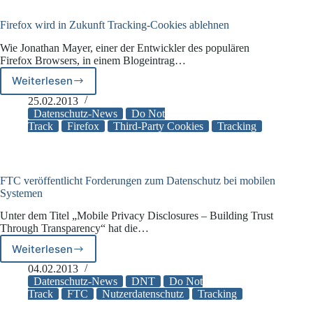
Ansatz
geht
Firefox wird in Zukunft Tracking-Cookies ablehnen
weiter
Wie Jonathan Mayer, einer der Entwickler des populären
Firefox Browsers, in einem Blogeintrag…
Weiterlesen
Firefox
wird
25.02.2013
in
Datenschutz-News
Do Not
Zukunft
Track
Firefox
Third-Party Cookies
Tracking
Tracking-
Cookies
ablehnen
FTC veröffentlicht Forderungen zum Datenschutz bei mobilen
Systemen
Unter dem Titel „Mobile Privacy Disclosures – Building Trust
Through Transparency“ hat die…
Weiterlesen
FTC
veröffentlicht
04.02.2013
Forderungen
Datenschutz-News
DNT
Do Not
zum
Track
FTC
Nutzerdatenschutz
Tracking
Datenschutz