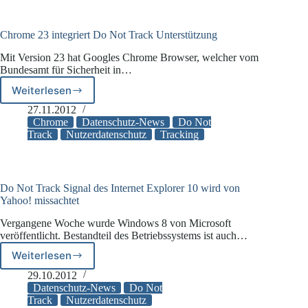
bei
mobilen
Systemen
Chrome 23 integriert Do Not Track Unterstützung
Mit Version 23 hat Googles Chrome Browser, welcher vom
Bundesamt für Sicherheit in…
Weiterlesen
Chrome
23
27.11.2012
integriert
Chrome
Datenschutz-News
Do Not
Do
Track
Nutzerdatenschutz
Tracking
Not
Track
Unterstützung
Do Not Track Signal des Internet Explorer 10 wird von
Yahoo! missachtet
Vergangene Woche wurde Windows 8 von Microsoft
veröffentlicht. Bestandteil des Betriebssystems ist auch…
Weiterlesen
Do
Not
29.10.2012
Track
Datenschutz-News
Do Not
Signal
Track
Nutzerdatenschutz