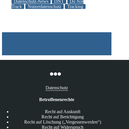
Unterstützung
Datenschutz-News
DNT
Do Not
durch
Track
Nutzerdatenschutz
Tracking
die
EU
bezüglich
voreingestelltem
„Do
Not
Track“
Header
Datenschutz
Betroffenenrechte
Recht auf Auskunft
Recht auf Berichtigung
Recht auf Löschung („Vergessenwerden“)
Recht auf Widerspruch