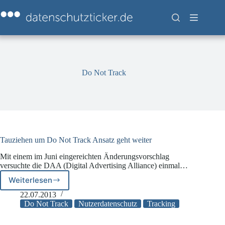
Zum
Inhalt
springen
Do Not Track
Tauziehen um Do Not Track Ansatz geht weiter
Mit einem im Juni eingereichten Änderungsvorschlag
versuchte die DAA (Digital Advertising Alliance) einmal…
Weiterlesen
Tauziehen
um
22.07.2013
Do
Do Not Track
Nutzerdatenschutz
Tracking
Not
Track