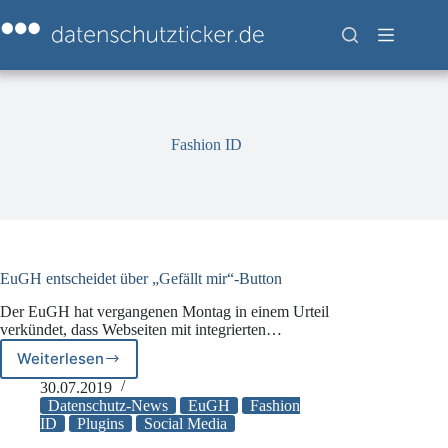
Zum
Inhalt
springen
Fashion ID
EuGH entscheidet über „Gefällt mir“-Button
Der EuGH hat vergangenen Montag in einem Urteil
verkündet, dass Webseiten mit integrierten…
Weiterlesen
EuGH
entscheidet
30.07.2019
über
Datenschutz-News
EuGH
Fashion
„Gefällt
ID
Plugins
Social Media
mir“-