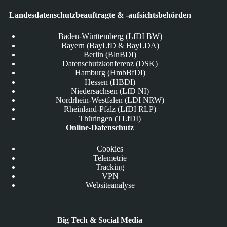
Landesdatenschutzbeauftragte & -aufsichtsbehörden
Baden-Württemberg (LfDI BW)
Bayern (BayLfD & BayLDA)
Berlin (BlnBDI)
Datenschutzkonferenz (DSK)
Hamburg (HmbBfDI)
Hessen (HBDI)
Niedersachsen (LfD NI)
Nordrhein-Westfalen (LDI NRW)
Rheinland-Pfalz (LfDI RLP)
Thüringen (TLfDI)
Online-Datenschutz
Cookies
Telemetrie
Tracking
VPN
Websiteanalyse
Big Tech & Social Media