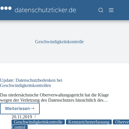
Zum
Inhalt
springen
Geschwindigkeitskontrolle
Update: Datenschutzbedenken bei
Geschwindigkeitskontrollen
Das niedersächsische Oberverwaltungsgericht hat die Klage
wegen der Verletzung des Datenschutzes hinsichtlich des…
Weiterlesen
Update:
Datenschutzbedenken
20.11.2019
bei
Geschwindigkeitskontrolle
Kennzeichenerfassung
Oberve
Geschwindigkeitskontrollen
Control