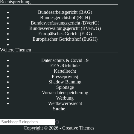
Rechtsprechung
Bundesarbeitsgericht (BAG)
Bundesgerichtshof (BGH)
Bundesverfassungsgericht (BVerfG)
Bundesverwaltungsgericht (BVerwG)
Europäisches Gericht (EuG)
Europäischer Gerichtshof (EuGH)
Weitere Themen
Datenschutz & Covid-19
EEA-Richtlinie
Kartellrecht
Presseprivileg
Shadow Banning
Spionage
Vorratsdatenspeicherung
Werbung
Wettbewerbsrecht
Suche
K
Copyright © 2026 -
Creative Themes
e