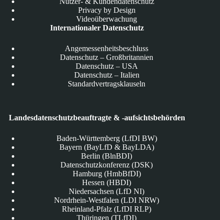
Nutzer- & Kundendatenschutz
Privacy by Design
Videoüberwachung
Internationaler Datenschutz
Angemessenheitsbeschluss
Datenschutz – Großbritannien
Datenschutz – USA
Datenschutz – Italien
Standardvertragsklauseln
Landesdatenschutzbeauftragte & -aufsichtsbehörden
Baden-Württemberg (LfDI BW)
Bayern (BayLfD & BayLDA)
Berlin (BlnBDI)
Datenschutzkonferenz (DSK)
Hamburg (HmbBfDI)
Hessen (HBDI)
Niedersachsen (LfD NI)
Nordrhein-Westfalen (LDI NRW)
Rheinland-Pfalz (LfDI RLP)
Thüringen (TLfDI)