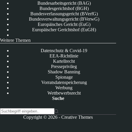
Bundesarbeitsgericht (BAG)
Bundesgerichtshof (BGH)
Bundesverfassungsgericht (BVerfG)
Bundesverwaltungsgericht (BVerwG)
Europäisches Gericht (EuG)
Europäischer Gerichtshof (EuGH)
Weitere Themen
Datenschutz & Covid-19
EEA-Richtlinie
Kartellrecht
Presseprivileg
Shadow Banning
Spionage
Vorratsdatenspeicherung
Werbung
Wettbewerbsrecht
Suche
K
Copyright © 2026 -
Creative Themes
e
i