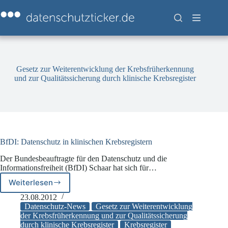
Zum
Inhalt
springen
Gesetz zur Weiterentwicklung der Krebsfrüherkennung
und zur Qualitätssicherung durch klinische Krebsregister
BfDI: Datenschutz in klinischen Krebsregistern
Der Bundesbeauftragte für den Datenschutz und die
Informationsfreiheit (BfDI) Schaar hat sich für…
Weiterlesen
BfDI:
Datenschutz
23.08.2012
in
Datenschutz-News
Gesetz zur Weiterentwicklung
klinischen
der Krebsfrüherkennung und zur Qualitätssicherung
durch klinische Krebsregister
Krebsregister
Krebsregistern