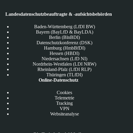
Landesdatenschutzbeauftragte & -aufsichtsbehörden
Baden-Württemberg (LfDI BW)
Bayern (BayLfD & BayLDA)
Berlin (BlnBDI)
Datenschutzkonferenz (DSK)
Hamburg (HmbBfDI)
Hessen (HBDI)
Niedersachsen (LfD NI)
Nordrhein-Westfalen (LDI NRW)
Rheinland-Pfalz (LfDI RLP)
Thüringen (TLfDI)
Online-Datenschutz
Cookies
Telemetrie
Tracking
VPN
Websiteanalyse