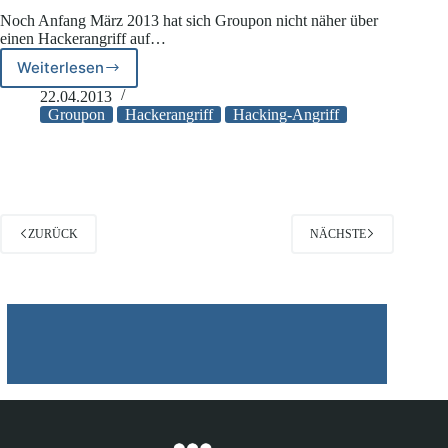
Noch Anfang März 2013 hat sich Groupon nicht näher über
einen Hackerangriff auf…
Weiterlesen
Ermittlungen
im
22.04.2013
Fall
Groupon
Hackerangriff
Hacking-Angriff
„Groupon“
dauern
an
ZURÜCK
NÄCHSTE