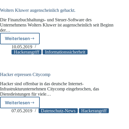
WhatsApp
Wolters Kluwer augenscheinlich gehackt.
Die Finanzbuchhaltungs- und Steuer-Software des
Unternehmens Wolters Kluwer ist augenscheinlich seit Beginn
der…
Weiterlesen
Wolters
Kluwer
10.05.2019
augenscheinlich
Hackerangriff
Informationssicherheit
gehackt.
Hacker erpressen Citycomp
Hacker sind offenbar in das deutsche Internet-
Infrastrukturunternehmen Citycomp eingebrochen, das
Dienstleistungen für viele…
Weiterlesen
Hacker
erpressen
07.05.2019
Datenschutz-News
Hackerangriff
Citycomp