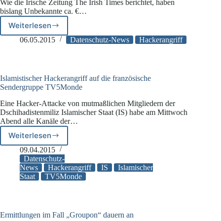
Wie die Irische Zeitung The Irish Times berichtet, haben
oder
bislang Unbekannte ca. €…
gleich
den
Weiterlesen
€
Motor
4,6
06.05.2015
Datenschutz-News
Hackerangriff
ausschalten
Millionen
–
von
Datensicherheit
Ryanair-
in
Konto
modernen
Islamistischer Hackerangriff auf die französische
abgebucht
PKWs
Sendergruppe TV5Monde
Eine Hacker-Attacke von mutmaßlichen Mitgliedern der
Dschihadistenmiliz Islamischer Staat (IS) habe am Mittwoch
Abend alle Kanäle der…
Weiterlesen
Islamistischer
Hackerangriff
09.04.2015
auf
Datenschutz-
die
News
Hackerangriff
IS
Islamischer
Staat
TV5Monde
französische
Sendergruppe
TV5Monde
Ermittlungen im Fall „Groupon“ dauern an