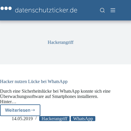
Zum
Inhalt
springen
Hackerangriff
Hacker nutzen Lücke bei WhatsApp
Durch eine Sicherheitslücke bei WhatsApp konnte sich eine
Überwachungssoftware auf Smartphones installieren.
Hinter…
Weiterlesen
Hacker
nutzen
14.05.2019
Hackerangriff
WhatsApp
Lücke
bei