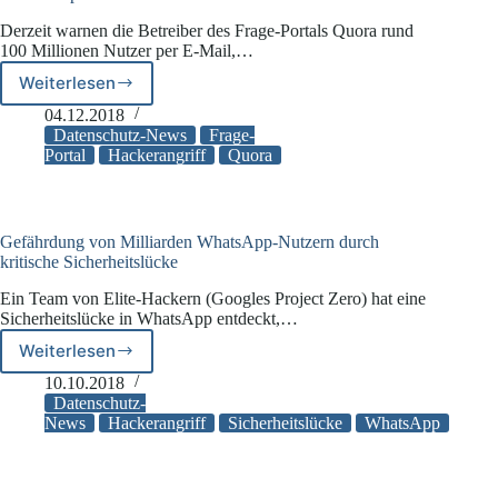
Derzeit warnen die Betreiber des Frage-Portals Quora rund
100 Millionen Nutzer per E-Mail,…
Weiterlesen
Frage-
Portal
04.12.2018
Quora
Datenschutz-News
Frage-
gehackt
Portal
Hackerangriff
Quora
–
Daten
von
100
Gefährdung von Milliarden WhatsApp-Nutzern durch
Millionen
kritische Sicherheitslücke
Nutzer
Ein Team von Elite-Hackern (Googles Project Zero) hat eine
kopiert
Sicherheitslücke in WhatsApp entdeckt,…
Weiterlesen
Gefährdung
von
10.10.2018
Milliarden
Datenschutz-
WhatsApp-
News
Hackerangriff
Sicherheitslücke
WhatsApp
Nutzern
durch
kritische