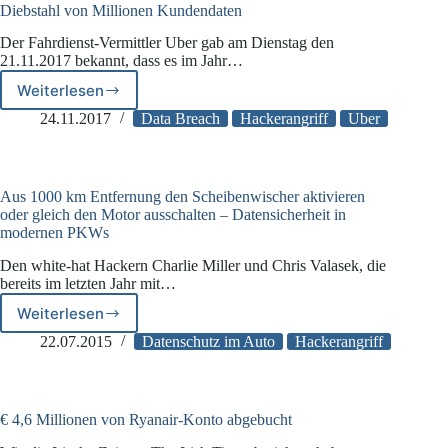
Sicherheitslücke
Diebstahl von Millionen Kundendaten
Der Fahrdienst-Vermittler Uber gab am Dienstag den
21.11.2017 bekannt, dass es im Jahr…
Weiterlesen
Diebstahl
von
24.11.2017
Data Breach
Hackerangriff
Uber
Millionen
Kundendaten
Aus 1000 km Entfernung den Scheibenwischer aktivieren
oder gleich den Motor ausschalten – Datensicherheit in
modernen PKWs
Den white-hat Hackern Charlie Miller und Chris Valasek, die
bereits im letzten Jahr mit…
Weiterlesen
Aus
1000
22.07.2015
Datenschutz im Auto
Hackerangriff
km
Entfernung
den
Scheibenwischer
€ 4,6 Millionen von Ryanair-Konto abgebucht
aktivieren