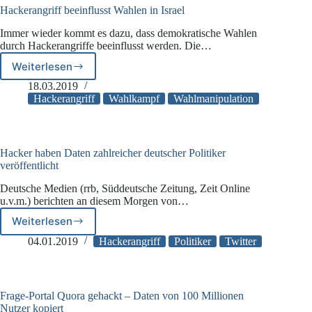
Hackerangriff beeinflusst Wahlen in Israel
Immer wieder kommt es dazu, dass demokratische Wahlen
durch Hackerangriffe beeinflusst werden. Die…
Weiterlesen
Hackerangriff
beeinflusst
18.03.2019
Wahlen
Hackerangriff
Wahlkampf
Wahlmanipulation
in
Israel
Hacker haben Daten zahlreicher deutscher Politiker
veröffentlicht
Deutsche Medien (rrb, Süddeutsche Zeitung, Zeit Online
u.v.m.) berichten an diesem Morgen von…
Weiterlesen
Hacker
haben
04.01.2019
Hackerangriff
Politiker
Twitter
Daten
zahlreicher
deutscher
Politiker
Frage-Portal Quora gehackt – Daten von 100 Millionen
veröffentlicht
Nutzer kopiert