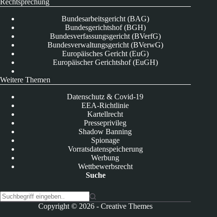
Rechtsprechung
Bundesarbeitsgericht (BAG)
Bundesgerichtshof (BGH)
Bundesverfassungsgericht (BVerfG)
Bundesverwaltungsgericht (BVerwG)
Europäisches Gericht (EuG)
Europäischer Gerichtshof (EuGH)
Weitere Themen
Datenschutz & Covid-19
EEA-Richtlinie
Kartellrecht
Presseprivileg
Shadow Banning
Spionage
Vorratsdatenspeicherung
Werbung
Wettbewerbsrecht
Suche
K
Copyright © 2026 -
Creative Themes
e