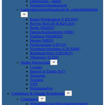
Datenschutz – Italien
Standardvertragsklauseln
Landesdatenschutzbeauftragte & -aufsichtsbehörden
Baden-Württemberg (LfDI BW)
Bayern (BayLfD & BayLDA)
Berlin (BlnBDI)
Datenschutzkonferenz (DSK)
Hamburg (HmbBfDI)
Hessen (HBDI)
Niedersachsen (LfD NI)
Nordrhein-Westfalen (LDI NRW)
Rheinland-Pfalz (LfDI RLP)
Thüringen (TLfDI)
Online-Datenschutz
Cookies
Internet of Things (IoT)
Telemetrie
Tracking
VPN
Websiteanalyse
Compliance & Digitale Regulierung
Compliance
Whistleblowing (Hinweisgebersystem)