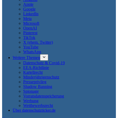
Apple
Google
LinkedIn
Meta
Microsoft
OpenAI
Pinterest
TikTok
X (ehem. Twitter)
YouTube
WhatsApp
Weitere Themen
Datenschutz & Covid-19
EEA-Richtlinie
Kartellrecht
Minderjährigenschutz
Presseprivileg
Shadow Banning
Spionage
Vorratsdatenspeicherung
Werbung
Wettbewerbsrecht
Über datenschutzticker.de