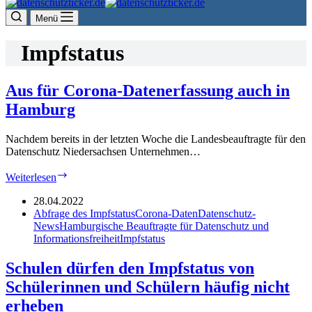
Menü
Impfstatus
Aus für Corona-Datenerfassung auch in
Hamburg
Nachdem bereits in der letzten Woche die Landesbeauftragte für den
Datenschutz Niedersachsen Unternehmen…
Aus
Weiterlesen
für
Corona-
28.04.2022
Datenerfassung
Abfrage des Impfstatus
Corona-Daten
Datenschutz-
auch
News
Hamburgische Beauftragte für Datenschutz und
in
Informationsfreiheit
Impfstatus
Hamburg
Schulen dürfen den Impfstatus von
Schülerinnen und Schülern häufig nicht
erheben