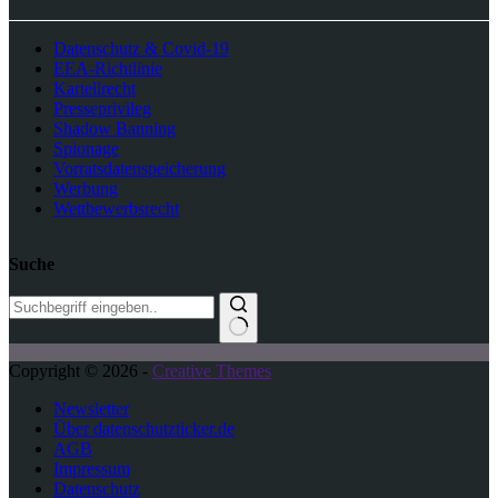
Datenschutz & Covid-19
EEA-Richtlinie
Kartellrecht
Presseprivileg
Shadow Banning
Spionage
Vorratsdatenspeicherung
Werbung
Wettbewerbsrecht
Suche
K
Copyright © 2026 -
Creative Themes
e
i
Newsletter
n
Über datenschutzticker.de
e
AGB
E
Impressum
r
Datenschutz
g