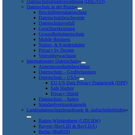
Datenschutzgrundverordnung (DSGVO)
Datenschutz in der Praxis
Beschäftigtendatenschutz
Datenschutzbeschwerde
Datenschutzvorfall
Gesichtserkennung
Gesundheitsdatenschutz
Mobile Business
Nutzer- & Kundendaten
Privacy by Design
Videoüberwachung
Internationaler Datenschutz
Angemessenheitsbeschluss
Datenschutz – Großbritannien
Datenschutz – USA
EU-US Data Privacy Framework (DPF)
Safe Harbor
Privacy Shield
Datenschutz – Italien
Standardvertragsklauseln
Landesdatenschutzbeauftragte & -aufsichtsbehörden
Baden-Württemberg (LfDI BW)
Bayern (BayLfD & BayLDA)
Berlin (BlnBDI)