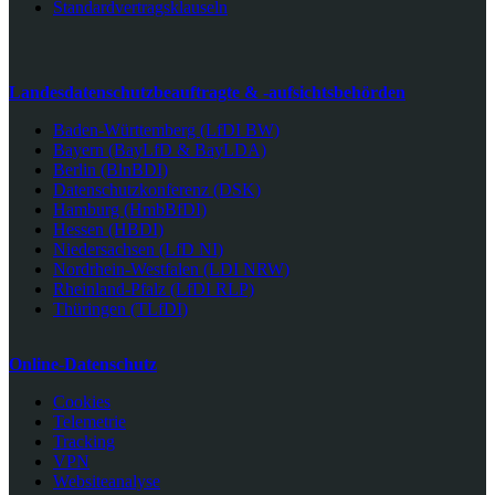
Standardvertragsklauseln
Landesdatenschutzbeauftragte & -aufsichtsbehörden
Baden-Württemberg (LfDI BW)
Bayern (BayLfD & BayLDA)
Berlin (BlnBDI)
Datenschutzkonferenz (DSK)
Hamburg (HmbBfDI)
Hessen (HBDI)
Niedersachsen (LfD NI)
Nordrhein-Westfalen (LDI NRW)
Rheinland-Pfalz (LfDI RLP)
Thüringen (TLfDI)
Online-Datenschutz
Cookies
Telemetrie
Tracking
VPN
Websiteanalyse