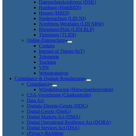
Datenschutzkonferenz (DSK)
Hamburg (HmbBfDI)
Hessen (HBDI)
Niedersachsen (LfD NI)
Nordrhein-Westfalen (LDI NRW)
Rheinland-Pfalz (LfDI RLP)
Thüringen (TLfDI)
Online-Datenschutz
Cookies
Internet of Things (IoT)
Telemetrie
Tracking
VPN
Websiteanalyse
Compliance & Digitale Regulierung
Compliance
Whistleblowing (Hinweisgebersystem)
CSA-Verordnung (Chatkontrolle)
Data Act
Digitale-Dienste-Gesetz (DDG)
Digital-Gesetz (DigiG)
Digital Markets Act (DMA)
Digital Operational Resilience Act (DORA)
Digital Services Act (DSA)
ePrivacy-Richtlinie