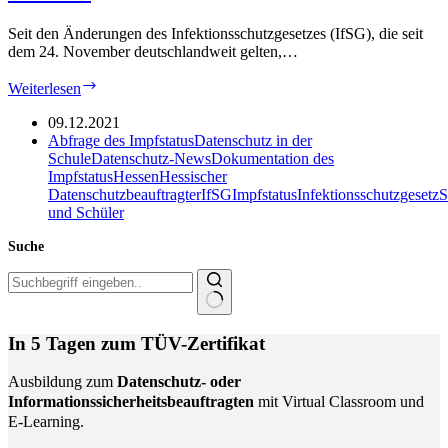
Seit den Änderungen des Infektionsschutzgesetzes (IfSG), die seit
dem 24. November deutschlandweit gelten,…
Schulen
Weiterlesen
dürfen
den
09.12.2021
Impfstatus
Abfrage des Impfstatus
Datenschutz in der
von
Schule
Datenschutz-News
Dokumentation des
Schülerinnen
Impfstatus
Hessen
Hessischer
und
Datenschutzbeauftragter
IfSG
Impfstatus
Infektionsschutzgesetz
S
Schülern
und Schüler
häufig
Suche
nicht
erheben
Keine
Ergebnisse
In 5 Tagen zum TÜV-Zertifikat
Ausbildung zum
Datenschutz- oder
Informationssicherheitsbeauftragten
mit Virtual Classroom und
E-Learning.