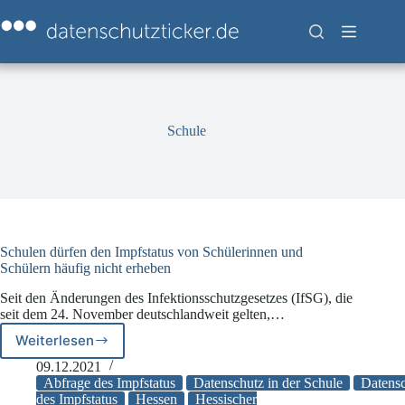
Zum
Inhalt
springen
Schule
Schulen dürfen den Impfstatus von Schülerinnen und
Schülern häufig nicht erheben
Seit den Änderungen des Infektionsschutzgesetzes (IfSG), die
seit dem 24. November deutschlandweit gelten,…
Weiterlesen
Schulen
dürfen
09.12.2021
den
Abfrage des Impfstatus
Datenschutz in der Schule
Datens
Impfstatus
des Impfstatus
Hessen
Hessischer