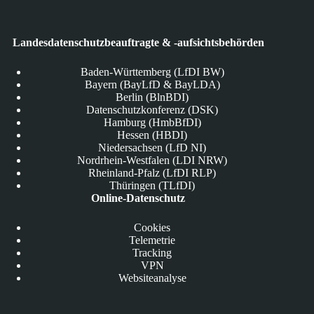
Landesdatenschutzbeauftragte & -aufsichtsbehörden
Baden-Württemberg (LfDI BW)
Bayern (BayLfD & BayLDA)
Berlin (BlnBDI)
Datenschutzkonferenz (DSK)
Hamburg (HmbBfDI)
Hessen (HBDI)
Niedersachsen (LfD NI)
Nordrhein-Westfalen (LDI NRW)
Rheinland-Pfalz (LfDI RLP)
Thüringen (TLfDI)
Online-Datenschutz
Cookies
Telemetrie
Tracking
VPN
Websiteanalyse