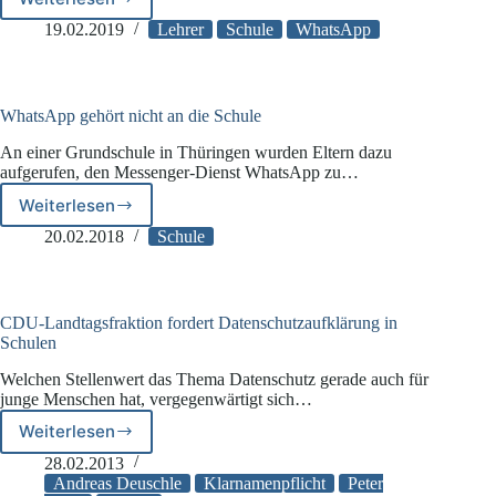
Schulkommunikation
via
19.02.2019
Lehrer
Schule
WhatsApp
WhatsApp
–
Kultusministerkonferenz
sieht
WhatsApp gehört nicht an die Schule
Probleme
An einer Grundschule in Thüringen wurden Eltern dazu
bei
aufgerufen, den Messenger-Dienst WhatsApp zu…
Datenschutz
Weiterlesen
WhatsApp
gehört
20.02.2018
Schule
nicht
an
die
Schule
CDU-Landtagsfraktion fordert Datenschutzaufklärung in
Schulen
Welchen Stellenwert das Thema Datenschutz gerade auch für
junge Menschen hat, vergegenwärtigt sich…
Weiterlesen
CDU-
Landtagsfraktion
28.02.2013
fordert
Andreas Deuschle
Klarnamenpflicht
Peter