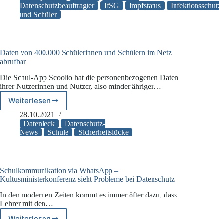
Datenschutzbeauftragter
IfSG
Impfstatus
Infektionsschut
von
und Schüler
Schülerinnen
und
Schülern
häufig
nicht
Daten von 400.000 Schülerinnen und Schülern im Netz
abrufbar
erheben
Die Schul-App Scoolio hat die personenbezogenen Daten
ihrer Nutzerinnen und Nutzer, also minderjähriger…
Weiterlesen
Daten
von
28.10.2021
400.000
Datenleck
Datenschutz-
Schülerinnen
News
Schule
Sicherheitslücke
und
Schülern
im
Netz
Schulkommunikation via WhatsApp –
abrufbar
Kultusministerkonferenz sieht Probleme bei Datenschutz
In den modernen Zeiten kommt es immer öfter dazu, dass
Lehrer mit den…
Weiterlesen