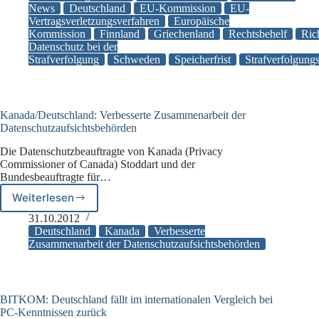
und
News
Deutschland
EU-Kommission
EU-
Vertragsverletzungsverfahren
Europäische
Schweden
Kommission
Finnland
Griechenland
Rechtsbehelf
Ric
müssen
Datenschutz bei der
bei
Strafverfolgung
Schweden
Speicherfrist
Strafverfolgung
Datenschutz
nachbessern
Kanada/Deutschland: Verbesserte Zusammenarbeit der
Datenschutzaufsichtsbehörden
Die Datenschutzbeauftragte von Kanada (Privacy
Commissioner of Canada) Stoddart und der
Bundesbeauftragte für…
Weiterlesen
Kanada/Deutschland:
Verbesserte
31.10.2012
Zusammenarbeit
Deutschland
Kanada
Verbesserte
der
Zusammenarbeit der Datenschutzaufsichtsbehörden
Datenschutzaufsichtsbehörden
BITKOM: Deutschland fällt im internationalen Vergleich bei
PC-Kenntnissen zurück