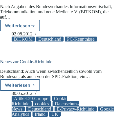
Nach Angaben des Bundesverbandes Informationswirtschaft,
Telekommunikation und neue Medien e.V. (BITKOM), die
auf…
Weiterlesen
BITKOM:
Deutschland
02.08.2012
fällt
BITKOM
Deutschland
PC-Kenntnisse
im
internationalen
Vergleich
bei
Neues zur Cookie-Richtlinie
PC-
Deutschland: Auch wenn zwischenzeitlich sowohl vom
Kenntnissen
Bundesrat, als auch von der SPD-Fraktion, ein…
zurück
Weiterlesen
Neues
zur
30.05.2012
Cookie-
Artikel-29-Gruppe
Cookie
Richtlinie
Richtlinie
cookies
Datenschutz-
News
Deutschland
E-Privacy-Richtlinie
Google
Analytics
Irland
UK