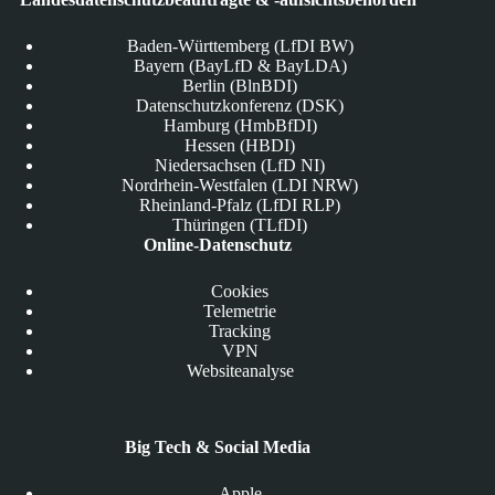
Baden-Württemberg (LfDI BW)
Bayern (BayLfD & BayLDA)
Berlin (BlnBDI)
Datenschutzkonferenz (DSK)
Hamburg (HmbBfDI)
Hessen (HBDI)
Niedersachsen (LfD NI)
Nordrhein-Westfalen (LDI NRW)
Rheinland-Pfalz (LfDI RLP)
Thüringen (TLfDI)
Online-Datenschutz
Cookies
Telemetrie
Tracking
VPN
Websiteanalyse
Big Tech & Social Media
Apple