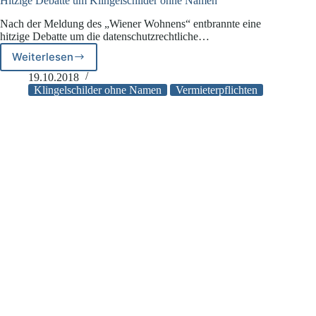
Hitzige Debatte um Klingelschilder ohne Namen
Nach der Meldung des „Wiener Wohnens“ entbrannte eine
hitzige Debatte um die datenschutzrechtliche…
Weiterlesen
Hitzige
Debatte
19.10.2018
um
Klingelschilder ohne Namen
Vermieterpflichten
Klingelschilder
ohne
Namen