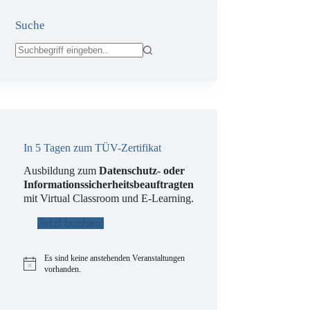
Suche
Keine
Ergebnisse
In 5 Tagen zum TÜV-Zertifikat
Ausbildung zum
Datenschutz- oder
Informationssicherheitsbeauftragten
mit Virtual Classroom und E-Learning.
Jetzt buchen!
Es sind keine anstehenden Veranstaltungen
H
vorhanden.
i
n
w