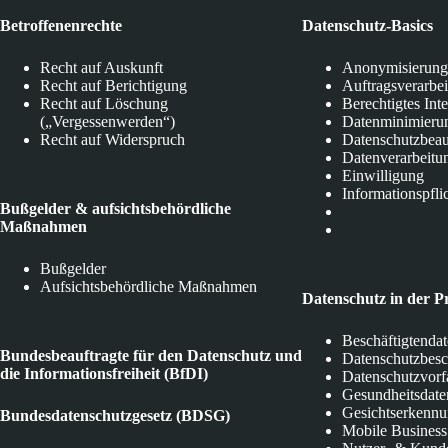
Betroffenenrechte
Datenschutz-Basics
Recht auf Auskunft
Anonymisierung
Recht auf Berichtigung
Auftragsverarbe
Recht auf Löschung
Berechtigtes Int
(„Vergessenwerden“)
Datenminimieru
Recht auf Widerspruch
Datenschutzbeau
Datenverarbeitu
Einwilligung
Informationspfli
Bußgelder & aufsichtsbehördliche
Maßnahmen
Bußgelder
Aufsichtsbehördliche Maßnahmen
Datenschutz in der P
Beschäftigtenda
Bundesbeauftragte für den Datenschutz und
Datenschutzbes
die Informationsfreiheit (BfDI)
Datenschutzvorf
Gesundheitsdate
Gesichtserkenn
Bundesdatenschutzgesetz (BDSG)
Mobile Business