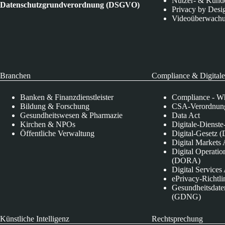
Nutzer- & Kund
Datenschutzgrundverordnung (DSGVO)
Privacy by Desi
Videoüberwach
Branchen
Compliance & Digitale
Banken & Finanzdienstleister
Compliance - Wh
Bildung & Forschung
CSA-Verordnung
Gesundheitswesen & Pharmazie
Data Act
Kirchen & NPOs
Digitale-Dienst
Öffentliche Verwaltung
Digital-Gesetz (
Digital Market
Digital Operatio
(DORA)
Digital Service
ePrivacy-Richtli
Gesundheitsdate
(GDNG)
Künstliche Intelligenz
Rechtsprechung