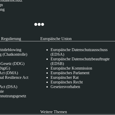
endatenschutz
gn
ung
 Regulierung
Europäische Union
istleblowing
Europäische Datenschutzausschuss
 (Chatkontrolle)
(EDSA)
Europäische Datenschutzbeauftragte
e-Gesetz (DDG)
(EDSB)
DigiG)
Europäische Kommission
s Act (DMA)
Europäisches Parlament
nal Resilience Act
Europäischer Rat
Europäisches Recht
s Act (DSA)
Gesetzesvorhaben
nie
nnutzungsgesetz
Weitere Themen