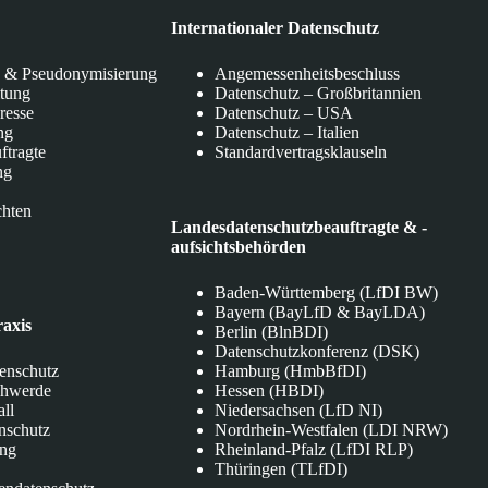
Internationaler Datenschutz
 & Pseudonymisierung
Angemessenheitsbeschluss
itung
Datenschutz – Großbritannien
eresse
Datenschutz – USA
ng
Datenschutz – Italien
ftragte
Standardvertragsklauseln
ng
chten
Landesdatenschutzbeauftragte & -
aufsichtsbehörden
Baden-Württemberg (LfDI BW)
Bayern (BayLfD & BayLDA)
raxis
Berlin (BlnBDI)
Datenschutzkonferenz (DSK)
tenschutz
Hamburg (HmbBfDI)
chwerde
Hessen (HBDI)
all
Niedersachsen (LfD NI)
nschutz
Nordrhein-Westfalen (LDI NRW)
ung
Rheinland-Pfalz (LfDI RLP)
Thüringen (TLfDI)