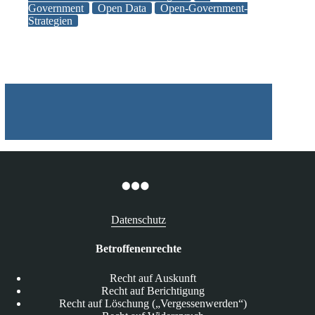
Government
Open Data
Open-Government-
der
Strategien
öffentlichen
Verwaltung
muss
Standard
werden!
Datenschutz
Betroffenenrechte
Recht auf Auskunft
Recht auf Berichtigung
Recht auf Löschung („Vergessenwerden“)