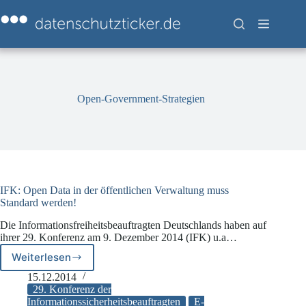
Zum
Inhalt
springen
Open-Government-Strategien
IFK: Open Data in der öffentlichen Verwaltung muss
Standard werden!
Die Informationsfreiheitsbeauftragten Deutschlands haben auf
ihrer 29. Konferenz am 9. Dezember 2014 (IFK) u.a…
Weiterlesen
IFK:
Open
15.12.2014
Data
29. Konferenz der
in
Informationssicherheitsbeauftragten
E-