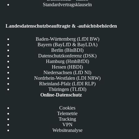
Standardvertragsklauseln
Landesdatenschutzbeauftragte & -aufsichtsbehörden
Baden-Württemberg (LfDI BW)
Bayern (BayLfD & BayLDA)
Berlin (BlnBDI)
Datenschutzkonferenz (DSK)
Hamburg (HmbBfDI)
Hessen (HBDI)
Niedersachsen (LfD NI)
Nordrhein-Westfalen (LDI NRW)
Rheinland-Pfalz (LfDI RLP)
Thüringen (TLfDI)
Online-Datenschutz
Cookies
Telemetrie
Tracking
VPN
Websiteanalyse