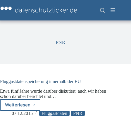
Zum
Inhalt
springen
PNR
Fluggastdatenspeicherung innerhalb der EU
Etwa fünf Jahre wurde darüber diskutiert, auch wir haben
schon darüber berichtet und…
Weiterlesen
Fluggastdatenspeicherung
innerhalb
07.12.2015
Fluggastdaten
PNR
der
EU