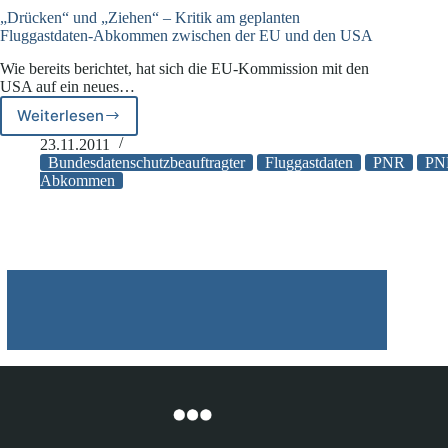
„Drücken“ und „Ziehen“ – Kritik am geplanten
Fluggastdaten-Abkommen zwischen der EU und den USA
Wie bereits berichtet, hat sich die EU-Kommission mit den
USA auf ein neues…
Weiterlesen
„Drücken“
und
23.11.2011
„Ziehen“
Bundesdatenschutzbeauftragter
Fluggastdaten
PNR
PN
–
Abkommen
Kritik
am
geplanten
Fluggastdaten-
Abkommen
zwischen
der
EU
und
den
USA