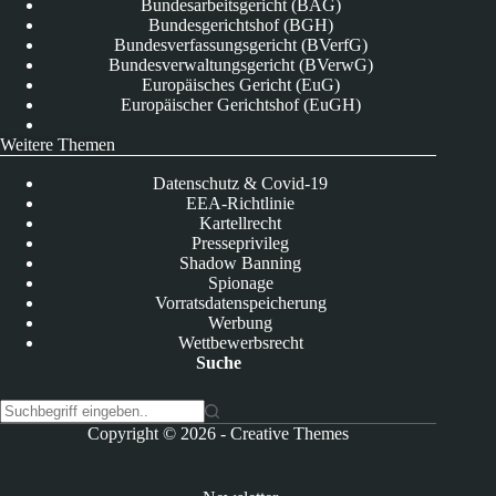
Bundesarbeitsgericht (BAG)
Bundesgerichtshof (BGH)
Bundesverfassungsgericht (BVerfG)
Bundesverwaltungsgericht (BVerwG)
Europäisches Gericht (EuG)
Europäischer Gerichtshof (EuGH)
Weitere Themen
Datenschutz & Covid-19
EEA-Richtlinie
Kartellrecht
Presseprivileg
Shadow Banning
Spionage
Vorratsdatenspeicherung
Werbung
Wettbewerbsrecht
Suche
K
Copyright © 2026 -
Creative Themes
e
i
n