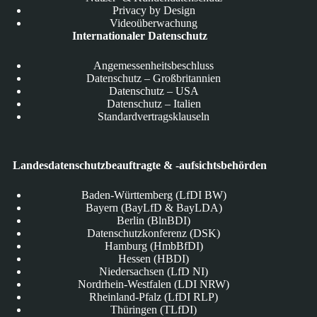
Privacy by Design
Videoüberwachung
Internationaler Datenschutz
Angemessenheitsbeschluss
Datenschutz – Großbritannien
Datenschutz – USA
Datenschutz – Italien
Standardvertragsklauseln
Landesdatenschutzbeauftragte & -aufsichtsbehörden
Baden-Württemberg (LfDI BW)
Bayern (BayLfD & BayLDA)
Berlin (BlnBDI)
Datenschutzkonferenz (DSK)
Hamburg (HmbBfDI)
Hessen (HBDI)
Niedersachsen (LfD NI)
Nordrhein-Westfalen (LDI NRW)
Rheinland-Pfalz (LfDI RLP)
Thüringen (TLfDI)