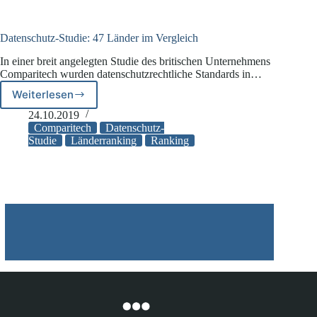
Top-
5-
Datenschutzkanzleien
Datenschutz-Studie: 47 Länder im Vergleich
in
In einer breit angelegten Studie des britischen Unternehmens
Deutschland
Comparitech wurden datenschutzrechtliche Standards in…
Weiterlesen
Datenschutz-
Studie:
24.10.2019
47
Comparitech
Datenschutz-
Länder
Studie
Länderranking
Ranking
im
Vergleich