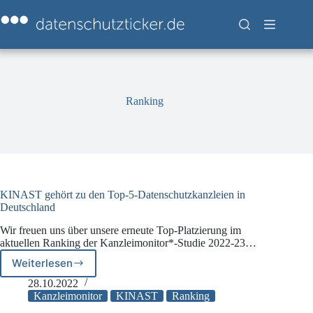
Zum
Inhalt
springen
Ranking
KINAST gehört zu den Top-5-Datenschutzkanzleien in
Deutschland
Wir freuen uns über unsere erneute Top-Platzierung im
aktuellen Ranking der Kanzleimonitor*-Studie 2022-23…
Weiterlesen
KINAST
gehört
28.10.2022
zu
Kanzleimonitor
KINAST
Ranking
den