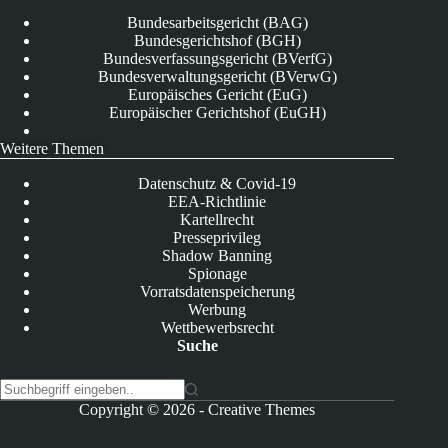
Bundesarbeitsgericht (BAG)
Bundesgerichtshof (BGH)
Bundesverfassungsgericht (BVerfG)
Bundesverwaltungsgericht (BVerwG)
Europäisches Gericht (EuG)
Europäischer Gerichtshof (EuGH)
Weitere Themen
Datenschutz & Covid-19
EEA-Richtlinie
Kartellrecht
Presseprivileg
Shadow Banning
Spionage
Vorratsdatenspeicherung
Werbung
Wettbewerbsrecht
Suche
K
Copyright © 2026 -
Creative Themes
e
i